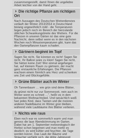
zusammengestellt, damit Ihnen die ungeliebte
Arbeit leichter von der Hand geht.
Die richtige Pflanze am richtigen
Ort
Nach Aussagen des Deutschen Wetterdienstes
verläuft der Winter 2013/2014 in Deutschland
bislang ungewöhnlich mild - die Temperaturen
liegen jedoch noch im Bereich der hierzulande
üblichen Schwankungsbreite des Wetters. Für die
Pflanzen in unseren Gärten ist das eine gute
Nachricht, denn selbst wenn es in den nächsten
Wochen noch Minustemperaturen gibt, kann das
den Gartenpflanzen kaum schaden.
Gärtnern beginnt im Topf
Sagen Sie nicht, Sie könnten es nicht! Sagen Sie
nicht, Ihr Balkon wäre zu klein! Sagen Sie nicht,
Sie hätten keine Zeit! Wer einmal angefangen
hat, auf kleinem Raum zu gärtnern, der macht
ganz erstaunliche Erfahrungen. Die Pflanzen
wachsen einem förmlich ans Herz und schenken
uns Zeit und Glücksgefühle.
Grüne Blätter auch im Winter
Oh Tannenbaum ... wie grün sind deine Blätter,
du grünst nicht nur zur Sommerzeit, nein auch im
Winter wenn es schneit ...", heißt es in dem
bekannten Weihnachtslied. Und tatsächlich weiß
fast jedes Kind, dass Tannen und die meisten
anderen Nadelbäume im Winter grün bleiben,
während viele Laubbäume ihre Blätter verlieren.
Nichts wie raus
Eben noch war es sommerlich warm und man
genoss die laue Abendstimmung im Garten.
Dabei hat am 1. September meteorologisch der
Herbst schon begonnen und man merkt es
deutlich: es wird kühler und feuchter, die Tage
werden kürzer. Das Laub der Bäume und
Sträucher verfärbt sich, die dritte Jahreszeit