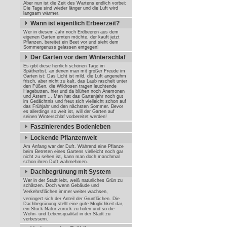
Aber nun ist die Zeit des Wartens endlich vorbei:
Die Tage sind wieder länger und die Luft wird
langsam wärmer.
Wann ist eigentlich Erbeerzeit?
Wer in diesem Jahr noch Erdbeeren aus dem
eigenen Garten ernten möchte, der kauft jetzt
Pflanzen, bereitet ein Beet vor und sieht dem
Sommergenuss gelassen entgegen!
Der Garten vor dem Winterschlaf
Es gibt diese herrlich schönen Tage im
Spätherbst, an denen man mit großer Freude im
Garten ist: Das Licht ist mild, die Luft angenehm
frisch, aber nicht zu kalt, das Laub raschelt unter
den Füßen, die Wildrosen tragen leuchtende
Hagebutten, hier und da blühen noch Anemonen
und Astern ... Man hat das Gartenjahr noch gut
im Gedächtnis und freut sich vielleicht schon auf
das Frühjahr und den nächsten Sommer. Bevor
es allerdings so weit ist, will der Garten auf
seinen Winterschlaf vorbereitet werden!
Faszinierendes Bodenleben
Lockende Pflanzenwelt
Am Anfang war der Duft. Während eine Pflanze
beim Betreten eines Gartens vielleicht noch gar
nicht zu sehen ist, kann man doch manchmal
schon ihren Duft wahrnehmen.
Dachbegrünung mit System
Wer in der Stadt lebt, weiß natürliches Grün zu
schätzen. Doch wenn Gebäude und
Verkehrsflächen immer weiter wachsen,
verringert sich der Anteil der Grünflächen. Die
Dachbegrünung stellt eine gute Möglichkeit dar,
ein Stück Natur zurück zu holen und so die
Wohn- und Lebensqualität in der Stadt zu
verbessern.