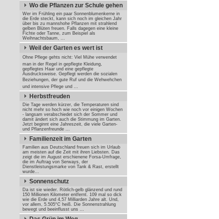
Wo die Pflanzen zur Schule gehen
Wer im Frühling ein paar Sonnenblumenkerne in
die Erde steckt, kann sich noch im gleichen Jahr
über bis zu mannshohe Pflanzen mit strahlend
gelben Blüten freuen. Falls dagegen eine kleine
Fichte oder Tanne, zum Beispiel als
Weihnachtsbaum, ...
Weil der Garten es wert ist
Ohne Pflege gehts nicht: Viel Mühe verwendet
man in der Regel in gepflegte Kleidung,
gepflegtes Haar und eine gepflegte
Ausdrucksweise. Gepflegt werden die sozialen
Beziehungen, der gute Ruf und die Wehwehchen 
und intensive Pflege und ...
Herbstfreuden
Die Tage werden kürzer, die Temperaturen sind
nicht mehr so hoch wie noch vor einigen Wochen
- langsam verabschiedet sich der Sommer und
damit ändert sich auch die Stimmung im Garten.
Jetzt beginnt eine Jahreszeit, die viele Garten-
und Pflanzenfreunde ...
Familienzeit im Garten
Familien aus Deutschland freuen sich im Urlaub
am meisten auf die Zeit mit ihren Liebsten. Das
zeigt die im August erschienene Forsa-Umfrage,
die im Auftrag von Serways, der
Dienstleistungsmarke von Tank & Rast, erstellt
wurde...
Sonnenschutz
Da ist sie wieder. Rötlich-gelb glänzend und rund
150 Millionen Kilometer entfernt. 109 mal so dick
wie die Erde und 4,57 Milliarden Jahre alt. Und,
vor allem, 5.505°C heiß. Die Sonnenstrahlung
bewegt und beeinflusst uns ...