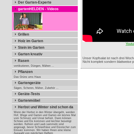
Der Garten-Experte
gartenHELDEN - Videos
Grillen
Holz im Garten
Youtu
Stein im Garten
Garten kreativ
Unser Kopfsalat ist nach drei Woc
Rasen
Nicht komplett sondern blattweise p
vertikutieren, Düngen, Mähen ...
Pflanzen
Das Grüns ums Haus
Gartengeräte
Sägen, Scheren, Mäher, Zubehör ...
Geräte-Tests
Gartenmöbel
Herbst und Winter sind schon da
Wenn der Herbst in den Winter übergeht, werden
Hof, Wege und Garten und Garten ein letztes Mal
vom Schmutz und Unrat befreit. Dann können
Schnee und Eis kommen und leichter beseitigt
werden. Kehren und Laub sammeln sind
angesagt, bevor Schneefräse und Eisstecher zum
Einsatz kommen. Wir haben Ihnen eine kleine
Auswahl von nützlichen Helfern