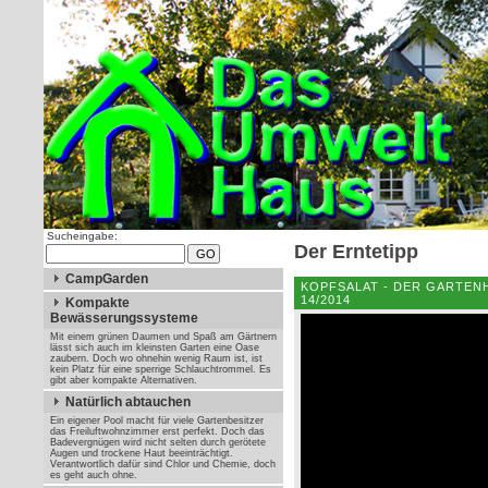
Sucheingabe:
Der Erntetipp
CampGarden
KOPFSALAT - DER GARTEN
14/2014
Kompakte
Bewässerungssysteme
Mit einem grünen Daumen und Spaß am Gärtnern
lässt sich auch im kleinsten Garten eine Oase
zaubern. Doch wo ohnehin wenig Raum ist, ist
kein Platz für eine sperrige Schlauchtrommel. Es
gibt aber kompakte Alternativen.
Natürlich abtauchen
Ein eigener Pool macht für viele Gartenbesitzer
das Freiluftwohnzimmer erst perfekt. Doch das
Badevergnügen wird nicht selten durch gerötete
Augen und trockene Haut beeinträchtigt.
Verantwortlich dafür sind Chlor und Chemie, doch
es geht auch ohne.