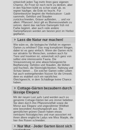
entwickelt jeden Tag mehr ihren ganz eigenen
Charme. An Frost ist noch nicht zu denken, aber
in den Nächten kühlt es schon stark ab, es
regnet häufiger, die Erde ist feucht. Für
Gartenbesitzer beginnt die Herbstsaison - Laub
sammeln, Gehölze und Stauden
zurückschneiden, Gräser aufbinden, ... und vor
allem: Pflanzen! Jetzt gilt es Blumenzwiebeln zu
setzen, damit das nächste Gartenjahr früh mit
Farbe beginnt, aber auch viele andere
Gartenpflanzen werden am besten jetzt im Herbst
gepflanzt.
Lass die Natur nur machen!
Wie wäre es, die biologische Vielfalt im eigenen
Garten zu erhöhen? Das mag kompliziert klingen,
dabei ist es ganz einfach. Wenn der Garten nicht
nur attraktiv für Menschen, sondern auch für
Tiere und Insekten ist, entwickelt sich ganz von
selbst eine interessante Fauna. Die
Voraussetzung ist eine abwechslungsreiche
Bepflanzung: Gehölze und Stauden, die blühen
und fruchten, die Nistmöglichkeiten, Nahrung und
Schutz bieten ... Ein solcher Garten voller Leben
hat auch weitergehenden Nutzen für die Umwelt,
denn es etabliert sich ein natürliches
Gleichgewicht, in dem Schädlinge keine Chance
haben.
Cottage-Gärten bezaubern durch
lässige Eleganz
Mit der neuen Lust aufs Land werden auch so
genannte Cottage-Gärten bei uns immer beliebter.
Sie üben durch ihre Pflanzenvielfalt sowie die
Mixtur aus Eleganz und ungezähmter Wildheit
eine besondere Anziehungskraft aus. Die
gemütlichen grünen Oasen haben etwas
verträumt Nostalgisches und man assoziiert mit
ihnen ältere englische Ladys wie Miss Marple, die
hier ihre Rosen schneiden.
Nur Mut - Jeder Garten lässt sich