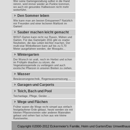
Wer seine Gartengestaltung selbst in die Hand
nimmt, wird immer wieder an Punkte kommen,
wo auch ein gesundes Halbwissen nicht mehr
weiterführt.
Den Sommer leben
Wie kann man am besten Entspannen? Natürlich
mir Freunden und einer leckeren Mahlzeit im
Garten!
Sauber machen leicht gemacht
WOLF-Garten kann nicht nur Rasen, Mähen und
Garten. Für das Gartenjahr 2011 gibt es starke
Neuheiten, die das Leben leichter machen. Der
multi-star Winkelbesen kann auf bis zu 5,70
Meter ausgefahren werden, der Mosquito...
Wintergarten
Der Wunsch ist uralt, noch im Herbst und schon
im Frühjahr draußen zu sitzen, die
Vegetationsperiode zu verlängern und auch
exotische Pflanzen in unseren Breiten zu ziehen.
Wasser
Bewässerungstechnik, Regenwassernutzung ...
Garagen und Carports
Teich, Bach und Pool
Teichanlage, Pflege, Geräte ...
Wege und Flächen
Früher waren die Wege recht simpel aus einfach
festgelaufener Erde gebaut, heute werden sie mit
kleinen Pflastersteinen oder anderen Materalien
gebaut und sehen fast schon aus wie kleine
Kunstwerke.
Copyright ©2000-2012 Eckermeier's Familie, Heim und Garten/Das Umwelthaus/M