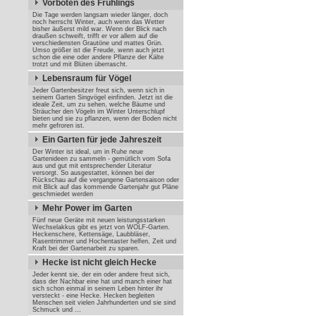
Vorboten des Frühlings
Die Tage werden langsam wieder länger, doch
noch herrscht Winter, auch wenn das Wetter
bisher äußerst mild war. Wenn der Blick nach
draußen schweift, trifft er vor allem auf die
verschiedensten Grautöne und mattes Grün.
Umso größer ist die Freude, wenn auch jetzt
schon die eine oder andere Pflanze der Kälte
trotzt und mit Blüten überrascht.
Lebensraum für Vögel
Jeder Gartenbesitzer freut sich, wenn sich in
seinem Garten Singvögel einfinden. Jetzt ist die
ideale Zeit, um zu sehen, welche Bäume und
Sträucher den Vögeln im Winter Unterschlupf
bieten und sie zu pflanzen, wenn der Boden nicht
mehr gefroren ist.
Ein Garten für jede Jahreszeit
Der Winter ist ideal, um in Ruhe neue
Gartenideen zu sammeln - gemütlich vom Sofa
aus und gut mit entsprechender Literatur
versorgt. So ausgestattet, können bei der
Rückschau auf die vergangene Gartensaison oder
mit Blick auf das kommende Gartenjahr gut Pläne
geschmiedet werden
Mehr Power im Garten
Fünf neue Geräte mit neuen leistungsstarken
Wechselakkus gibt es jetzt von WOLF-Garten.
Heckenschere, Kettensäge, Laubbläser,
Rasentrimmer und Hochentaster helfen, Zeit und
Kraft bei der Gartenarbeit zu sparen.
Hecke ist nicht gleich Hecke
Jeder kennt sie, der ein oder andere freut sich,
dass der Nachbar eine hat und manch einer hat
sich schon einmal in seinem Leben hinter ihr
versteckt - eine Hecke. Hecken begleiten
Menschen seit vielen Jahrhunderten und sie sind
Schmuck und ...