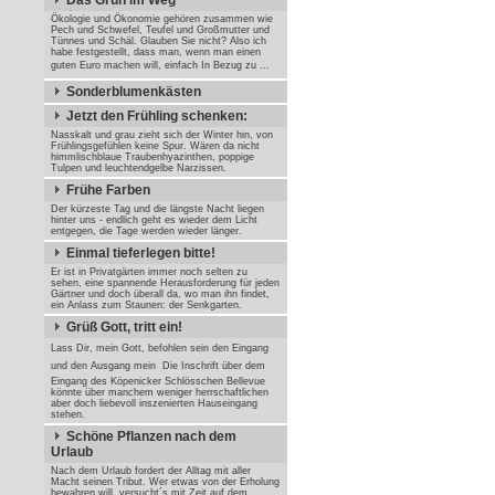
Das Grün im Weg
Ökologie und Ökonomie gehören zusammen wie
Pech und Schwefel, Teufel und Großmutter und
Tünnes und Schäl. Glauben Sie nicht? Also ich
habe festgestellt, dass man, wenn man einen
guten Euro machen will, einfach In Bezug zu ...
Sonderblumenkästen
Jetzt den Frühling schenken:
Nasskalt und grau zieht sich der Winter hin, von
Frühlingsgefühlen keine Spur. Wären da nicht
himmlischblaue Traubenhyazinthen, poppige
Tulpen und leuchtendgelbe Narzissen.
Frühe Farben
Der kürzeste Tag und die längste Nacht liegen
hinter uns - endlich geht es wieder dem Licht
entgegen, die Tage werden wieder länger.
Einmal tieferlegen bitte!
Er ist in Privatgärten immer noch selten zu
sehen, eine spannende Herausforderung für jeden
Gärtner und doch überall da, wo man ihn findet,
ein Anlass zum Staunen: der Senkgarten.
Grüß Gott, tritt ein!
Lass Dir, mein Gott, befohlen sein den Eingang
und den Ausgang mein  Die Inschrift über dem
Eingang des Köpenicker Schlösschen Bellevue
könnte über manchem weniger herrschaftlichen
aber doch liebevoll inszenierten Hauseingang
stehen.
Schöne Pflanzen nach dem
Urlaub
Nach dem Urlaub fordert der Alltag mit aller
Macht seinen Tribut. Wer etwas von der Erholung
bewahren will, versucht´s mit Zeit auf dem