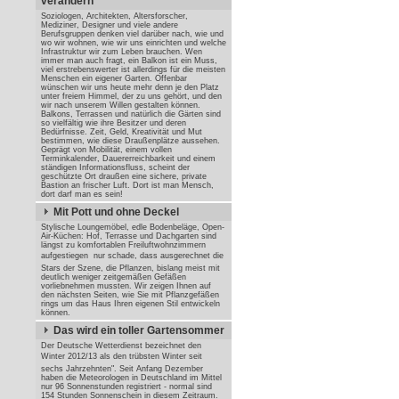
verändern
Soziologen, Architekten, Altersforscher,
Mediziner, Designer und viele andere
Berufsgruppen denken viel darüber nach, wie und
wo wir wohnen, wie wir uns einrichten und welche
Infrastruktur wir zum Leben brauchen. Wen
immer man auch fragt, ein Balkon ist ein Muss,
viel erstrebenswerter ist allerdings für die meisten
Menschen ein eigener Garten. Offenbar
wünschen wir uns heute mehr denn je den Platz
unter freiem Himmel, der zu uns gehört, und den
wir nach unserem Willen gestalten können.
Balkons, Terrassen und natürlich die Gärten sind
so vielfältig wie ihre Besitzer und deren
Bedürfnisse. Zeit, Geld, Kreativität und Mut
bestimmen, wie diese Draußenplätze aussehen.
Geprägt von Mobilität, einem vollen
Terminkalender, Dauererreichbarkeit und einem
ständigen Informationsfluss, scheint der
geschützte Ort draußen eine sichere, private
Bastion an frischer Luft. Dort ist man Mensch,
dort darf man es sein!
Mit Pott und ohne Deckel
Stylische Loungemöbel, edle Bodenbeläge, Open-
Air-Küchen: Hof, Terrasse und Dachgarten sind
längst zu komfortablen Freiluftwohnzimmern
aufgestiegen  nur schade, dass ausgerechnet die
Stars der Szene, die Pflanzen, bislang meist mit
deutlich weniger zeitgemäßen Gefäßen
vorliebnehmen mussten. Wir zeigen Ihnen auf
den nächsten Seiten, wie Sie mit Pflanzgefäßen
rings um das Haus Ihren eigenen Stil entwickeln
können.
Das wird ein toller Gartensommer
Der Deutsche Wetterdienst bezeichnet den
Winter 2012/13 als den trübsten Winter seit
sechs Jahrzehnten". Seit Anfang Dezember
haben die Meteorologen in Deutschland im Mittel
nur 96 Sonnenstunden registriert - normal sind
154 Stunden Sonnenschein in diesem Zeitraum.