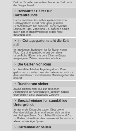
Balkon. Schade, wenn dann hinter der Balkontür
die Steppe lauert
Bewährter Helfer für
Gartenfreunde
Die Schnecken-Gesundheitspolizei wird von
Hobbygärtnern meist nicht gern gesehen.
Schneckenkorn hilft wirksam, Regenwürmer,
Laufkäfer, Igel, Vögel und Co. dagegen sollen
durch das metaldehydhaltige Mittel nicht
gefährdet sein.
Im Cottagegarten steht die Zeit
still
Im modernen Stadtleben ist für Natur wenig
Platz. Da sind gemütliche und vor allem
farbenfrohe Gärten mit dem Charme längst
vergangener Zeiten besonders erholsam .
Die Gärten von Rom
Ich bin Mitte Juli drei Tage lang durch Rom
gedüst um zu sehen, wie der Italiener an sich mit
dem künstlerisch mediterranen Möbelangebot klar
kommt.
Rundherum sicher
Zäune dienten nicht nur zur optischen
Abgrenzung der Grundstücke, sondern hatten
ursprünglich ganz praktische Zwecke.
Spezialreiniger für saugfähige
Untergründe
Immer mehr Deutsche bauen Obst sowie
Gemüse biologisch an und freuen sich an einer
reichhaltigen Ernte. Doch fallen Kirsche und Co.
zu Boden, hinterlässt dies unansehnliche und vor
allem hartnäckige Spuren.
Gartenmauer bauen