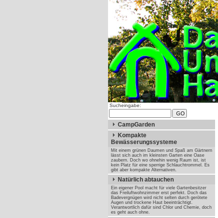
Sucheingabe:
CampGarden
Kompakte
Bewässerungssysteme
Mit einem grünen Daumen und Spaß am Gärtnern
lässt sich auch im kleinsten Garten eine Oase
zaubern. Doch wo ohnehin wenig Raum ist, ist
kein Platz für eine sperrige Schlauchtrommel. Es
gibt aber kompakte Alternativen.
Natürlich abtauchen
Ein eigener Pool macht für viele Gartenbesitzer
das Freiluftwohnzimmer erst perfekt. Doch das
Badevergnügen wird nicht selten durch gerötete
Augen und trockene Haut beeinträchtigt.
Verantwortlich dafür sind Chlor und Chemie, doch
es geht auch ohne.