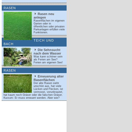
RASEN
Rasen neu
anlegen
Rasenflächen im eigenen
Garten oder in
öffentlichen oder privaten
Parkanlagen erfüllen viele
Funktionen.
TEICH UND
BACH
Die Sehnsucht
nach dem Wasser
Was kann schöner sein
als Ferien am See?
Ferien am eigenen See!
RASEN
Erneuerung alter
Rasenflächen
Der alte Rasen sieht
unschön aus, hat viele
Lücken und Flecken, ist
vermoost, verunkrautet,
hat kaum noch Gräser oder die falschen Gräser.
Kurzum: Er muss erneuert werden. Aber wie?