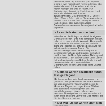
entwickelt jeden Tag mehr ihren ganz eigenen
Charme. An Frost ist noch nicht zu denken, aber
in den Nächten kühlt es schon stark ab, es
regnet häufiger, die Erde ist feucht. Für
Gartenbesitzer beginnt die Herbstsaison - Laub
sammeln, Gehölze und Stauden
zurückschneiden, Gräser aufbinden, ... und vor
allem: Pflanzen! Jetzt gilt es Blumenzwiebeln zu
setzen, damit das nächste Gartenjahr früh mit
Farbe beginnt, aber auch viele andere
Gartenpflanzen werden am besten jetzt im Herbst
gepflanzt.
Lass die Natur nur machen!
Wie wäre es, die biologische Vielfalt im eigenen
Garten zu erhöhen? Das mag kompliziert klingen,
dabei ist es ganz einfach. Wenn der Garten nicht
nur attraktiv für Menschen, sondern auch für
Tiere und Insekten ist, entwickelt sich ganz von
selbst eine interessante Fauna. Die
Voraussetzung ist eine abwechslungsreiche
Bepflanzung: Gehölze und Stauden, die blühen
und fruchten, die Nistmöglichkeiten, Nahrung und
Schutz bieten ... Ein solcher Garten voller Leben
hat auch weitergehenden Nutzen für die Umwelt,
denn es etabliert sich ein natürliches
Gleichgewicht, in dem Schädlinge keine Chance
haben.
Cottage-Gärten bezaubern durch
lässige Eleganz
Mit der neuen Lust aufs Land werden auch so
genannte Cottage-Gärten bei uns immer beliebter.
Sie üben durch ihre Pflanzenvielfalt sowie die
Mixtur aus Eleganz und ungezähmter Wildheit
eine besondere Anziehungskraft aus. Die
gemütlichen grünen Oasen haben etwas
verträumt Nostalgisches und man assoziiert mit
ihnen ältere englische Ladys wie Miss Marple, die
hier ihre Rosen schneiden.
Nur Mut - Jeder Garten lässt sich