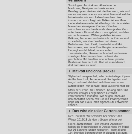
verändern
Soziologen, Architekten, Altersforscher,
Mediziner, Designer und viele andere
Berufsgruppen denken viel darüber nach, wie und
wo wir wohnen, wie wir uns einrichten und welche
Infrastruktur wir zum Leben brauchen. Wen
immer man auch fragt, ein Balkon ist ein Muss,
viel erstrebenswerter ist allerdings für die meisten
Menschen ein eigener Garten. Offenbar
wünschen wir uns heute mehr denn je den Platz
unter freiem Himmel, der zu uns gehört, und den
wir nach unserem Willen gestalten können.
Balkons, Terrassen und natürlich die Gärten sind
so vielfältig wie ihre Besitzer und deren
Bedürfnisse. Zeit, Geld, Kreativität und Mut
bestimmen, wie diese Draußenplätze aussehen.
Geprägt von Mobilität, einem vollen
Terminkalender, Dauererreichbarkeit und einem
ständigen Informationsfluss, scheint der
geschützte Ort draußen eine sichere, private
Bastion an frischer Luft. Dort ist man Mensch,
dort darf man es sein!
Mit Pott und ohne Deckel
Stylische Loungemöbel, edle Bodenbeläge, Open-
Air-Küchen: Hof, Terrasse und Dachgarten sind
längst zu komfortablen Freiluftwohnzimmern
aufgestiegen  nur schade, dass ausgerechnet die
Stars der Szene, die Pflanzen, bislang meist mit
deutlich weniger zeitgemäßen Gefäßen
vorliebnehmen mussten. Wir zeigen Ihnen auf
den nächsten Seiten, wie Sie mit Pflanzgefäßen
rings um das Haus Ihren eigenen Stil entwickeln
können.
Das wird ein toller Gartensommer
Der Deutsche Wetterdienst bezeichnet den
Winter 2012/13 als den trübsten Winter seit
sechs Jahrzehnten". Seit Anfang Dezember
haben die Meteorologen in Deutschland im Mittel
nur 96 Sonnenstunden registriert - normal sind
154 Stunden Sonnenschein in diesem Zeitraum.