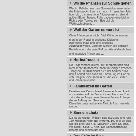
Wo die Pflanzen zur Schule gehen
Wer im Frühling ein paar Sonnenblumenkerne in
die Erde steckt, kann sich noch im gleichen Jahr
über bis zu mannshohe Pflanzen mit strahlend
gelben Blüten freuen. Falls dagegen eine kleine
Fichte oder Tanne, zum Beispiel als
Weihnachtsbaum, ...
Weil der Garten es wert ist
Ohne Pflege gehts nicht: Viel Mühe verwendet
man in der Regel in gepflegte Kleidung,
gepflegtes Haar und eine gepflegte
Ausdrucksweise. Gepflegt werden die sozialen
Beziehungen, der gute Ruf und die Wehwehchen 
und intensive Pflege und ...
Herbstfreuden
Die Tage werden kürzer, die Temperaturen sind
nicht mehr so hoch wie noch vor einigen Wochen
- langsam verabschiedet sich der Sommer und
damit ändert sich auch die Stimmung im Garten.
Jetzt beginnt eine Jahreszeit, die viele Garten-
und Pflanzenfreunde ...
Familienzeit im Garten
Familien aus Deutschland freuen sich im Urlaub
am meisten auf die Zeit mit ihren Liebsten. Das
zeigt die im August erschienene Forsa-Umfrage,
die im Auftrag von Serways, der
Dienstleistungsmarke von Tank & Rast, erstellt
wurde...
Sonnenschutz
Da ist sie wieder. Rötlich-gelb glänzend und rund
150 Millionen Kilometer entfernt. 109 mal so dick
wie die Erde und 4,57 Milliarden Jahre alt. Und,
vor allem, 5.505°C heiß. Die Sonnenstrahlung
bewegt und beeinflusst uns ...