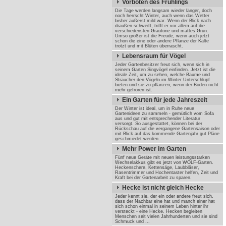
Vorboten des Frühlings
Die Tage werden langsam wieder länger, doch
noch herrscht Winter, auch wenn das Wetter
bisher äußerst mild war. Wenn der Blick nach
draußen schweift, trifft er vor allem auf die
verschiedensten Grautöne und mattes Grün.
Umso größer ist die Freude, wenn auch jetzt
schon die eine oder andere Pflanze der Kälte
trotzt und mit Blüten überrascht.
Lebensraum für Vögel
Jeder Gartenbesitzer freut sich, wenn sich in
seinem Garten Singvögel einfinden. Jetzt ist die
ideale Zeit, um zu sehen, welche Bäume und
Sträucher den Vögeln im Winter Unterschlupf
bieten und sie zu pflanzen, wenn der Boden nicht
mehr gefroren ist.
Ein Garten für jede Jahreszeit
Der Winter ist ideal, um in Ruhe neue
Gartenideen zu sammeln - gemütlich vom Sofa
aus und gut mit entsprechender Literatur
versorgt. So ausgestattet, können bei der
Rückschau auf die vergangene Gartensaison oder
mit Blick auf das kommende Gartenjahr gut Pläne
geschmiedet werden
Mehr Power im Garten
Fünf neue Geräte mit neuen leistungsstarken
Wechselakkus gibt es jetzt von WOLF-Garten.
Heckenschere, Kettensäge, Laubbläser,
Rasentrimmer und Hochentaster helfen, Zeit und
Kraft bei der Gartenarbeit zu sparen.
Hecke ist nicht gleich Hecke
Jeder kennt sie, der ein oder andere freut sich,
dass der Nachbar eine hat und manch einer hat
sich schon einmal in seinem Leben hinter ihr
versteckt - eine Hecke. Hecken begleiten
Menschen seit vielen Jahrhunderten und sie sind
Schmuck und ...