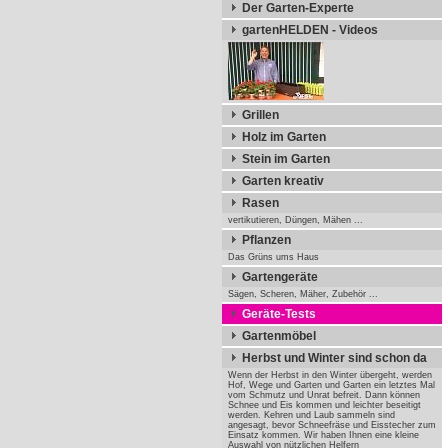
Der Garten-Experte
gartenHELDEN - Videos
Grillen
Holz im Garten
Stein im Garten
Garten kreativ
Rasen
vertikutieren, Düngen, Mähen ...
Pflanzen
Das Grüns ums Haus
Gartengeräte
Sägen, Scheren, Mäher, Zubehör ...
Geräte-Tests
Gartenmöbel
Herbst und Winter sind schon da
Wenn der Herbst in den Winter übergeht, werden
Hof, Wege und Garten und Garten ein letztes Mal
vom Schmutz und Unrat befreit. Dann können
Schnee und Eis kommen und leichter beseitigt
werden. Kehren und Laub sammeln sind
angesagt, bevor Schneefräse und Eisstecher zum
Einsatz kommen. Wir haben Ihnen eine kleine
Auswahl von nützlichen Helfern