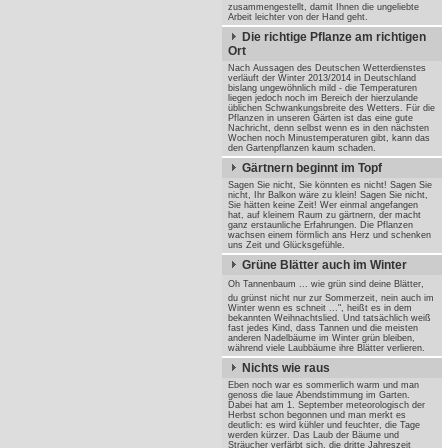
zusammengestellt, damit Ihnen die ungeliebte
Arbeit leichter von der Hand geht.
Die richtige Pflanze am richtigen
Ort
Nach Aussagen des Deutschen Wetterdienstes
verläuft der Winter 2013/2014 in Deutschland
bislang ungewöhnlich mild - die Temperaturen
liegen jedoch noch im Bereich der hierzulande
üblichen Schwankungsbreite des Wetters. Für die
Pflanzen in unseren Gärten ist das eine gute
Nachricht, denn selbst wenn es in den nächsten
Wochen noch Minustemperaturen gibt, kann das
den Gartenpflanzen kaum schaden.
Gärtnern beginnt im Topf
Sagen Sie nicht, Sie könnten es nicht! Sagen Sie
nicht, Ihr Balkon wäre zu klein! Sagen Sie nicht,
Sie hätten keine Zeit! Wer einmal angefangen
hat, auf kleinem Raum zu gärtnern, der macht
ganz erstaunliche Erfahrungen. Die Pflanzen
wachsen einem förmlich ans Herz und schenken
uns Zeit und Glücksgefühle.
Grüne Blätter auch im Winter
Oh Tannenbaum ... wie grün sind deine Blätter,
du grünst nicht nur zur Sommerzeit, nein auch im
Winter wenn es schneit ...", heißt es in dem
bekannten Weihnachtslied. Und tatsächlich weiß
fast jedes Kind, dass Tannen und die meisten
anderen Nadelbäume im Winter grün bleiben,
während viele Laubbäume ihre Blätter verlieren.
Nichts wie raus
Eben noch war es sommerlich warm und man
genoss die laue Abendstimmung im Garten.
Dabei hat am 1. September meteorologisch der
Herbst schon begonnen und man merkt es
deutlich: es wird kühler und feuchter, die Tage
werden kürzer. Das Laub der Bäume und
Sträucher verfärbt sich, die dritte Jahreszeit