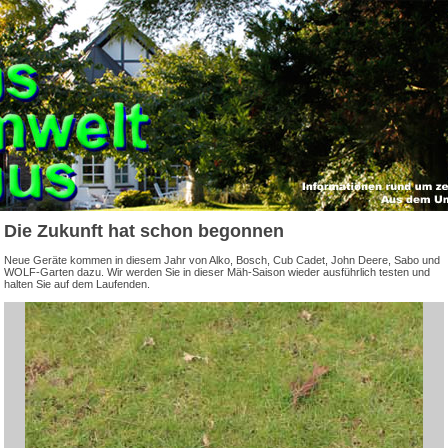
Die Zukunft hat schon begonnen
Neue Geräte kommen in diesem Jahr von Alko, Bosch, Cub Cadet, John Deere, Sabo und
WOLF-Garten dazu. Wir werden Sie in dieser Mäh-Saison wieder ausführlich testen und
halten Sie auf dem Laufenden.