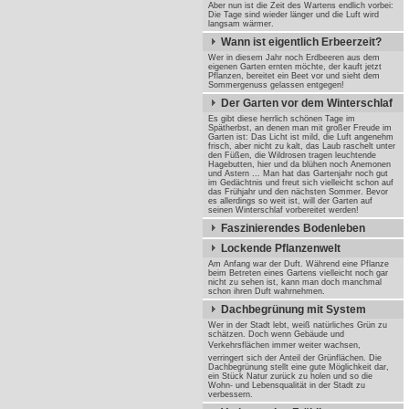
Aber nun ist die Zeit des Wartens endlich vorbei:
Die Tage sind wieder länger und die Luft wird
langsam wärmer.
Wann ist eigentlich Erbeerzeit?
Wer in diesem Jahr noch Erdbeeren aus dem
eigenen Garten ernten möchte, der kauft jetzt
Pflanzen, bereitet ein Beet vor und sieht dem
Sommergenuss gelassen entgegen!
Der Garten vor dem Winterschlaf
Es gibt diese herrlich schönen Tage im
Spätherbst, an denen man mit großer Freude im
Garten ist: Das Licht ist mild, die Luft angenehm
frisch, aber nicht zu kalt, das Laub raschelt unter
den Füßen, die Wildrosen tragen leuchtende
Hagebutten, hier und da blühen noch Anemonen
und Astern ... Man hat das Gartenjahr noch gut
im Gedächtnis und freut sich vielleicht schon auf
das Frühjahr und den nächsten Sommer. Bevor
es allerdings so weit ist, will der Garten auf
seinen Winterschlaf vorbereitet werden!
Faszinierendes Bodenleben
Lockende Pflanzenwelt
Am Anfang war der Duft. Während eine Pflanze
beim Betreten eines Gartens vielleicht noch gar
nicht zu sehen ist, kann man doch manchmal
schon ihren Duft wahrnehmen.
Dachbegrünung mit System
Wer in der Stadt lebt, weiß natürliches Grün zu
schätzen. Doch wenn Gebäude und
Verkehrsflächen immer weiter wachsen,
verringert sich der Anteil der Grünflächen. Die
Dachbegrünung stellt eine gute Möglichkeit dar,
ein Stück Natur zurück zu holen und so die
Wohn- und Lebensqualität in der Stadt zu
verbessern.