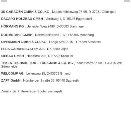
3S-GARAGEN GMBH & CO. KG
, Maschmühlenweg 97-99, D-37081 Göttingen
DACAPO HOLZBAU GMBH
, Verdiweg 4, D-15345 Eggersdorf
HÖRMANN KG
, Upheider Weg 9498, D-33803 Steinhagen
NORMSTAHL GMBH
, Normstahlstraße 1-3, D-85366 Moosburg
OVERMANN GMBH & CO. KG
, Lange Straße 15, D-74889 Sinsheim
PLUS GARDEN SYSTEM A/S
, DK-6600 Vejen
SIEBAU GMBH
, Heesstraße 5, D-57223 Kreuztal
TEKLA-TECHNIK, TOR + TÜR GMBH & CO. KG
, Industriestraße 50, D-33415 Verl-
Sürenheide
WELCOMP AG
, Leitenweg 15, D-83703 Gmund
ZAPF GmbH
, Nürnberger Straße 38, 95440 Bayreuth
Zurück zu
Unversperrt oder verriegelt