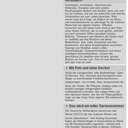
verändern
Soziologen, Architekten, Altersforscher,
Mediziner, Designer und viele andere
Berufsgruppen denken viel darüber nach, wie und
wo wir wohnen, wie wir uns einrichten und welche
Infrastruktur wir zum Leben brauchen. Wen
immer man auch fragt, ein Balkon ist ein Muss,
viel erstrebenswerter ist allerdings für die meisten
Menschen ein eigener Garten. Offenbar
wünschen wir uns heute mehr denn je den Platz
unter freiem Himmel, der zu uns gehört, und den
wir nach unserem Willen gestalten können.
Balkons, Terrassen und natürlich die Gärten sind
so vielfältig wie ihre Besitzer und deren
Bedürfnisse. Zeit, Geld, Kreativität und Mut
bestimmen, wie diese Draußenplätze aussehen.
Geprägt von Mobilität, einem vollen
Terminkalender, Dauererreichbarkeit und einem
ständigen Informationsfluss, scheint der
geschützte Ort draußen eine sichere, private
Bastion an frischer Luft. Dort ist man Mensch,
dort darf man es sein!
Mit Pott und ohne Deckel
Stylische Loungemöbel, edle Bodenbeläge, Open-
Air-Küchen: Hof, Terrasse und Dachgarten sind
längst zu komfortablen Freiluftwohnzimmern
aufgestiegen  nur schade, dass ausgerechnet die
Stars der Szene, die Pflanzen, bislang meist mit
deutlich weniger zeitgemäßen Gefäßen
vorliebnehmen mussten. Wir zeigen Ihnen auf
den nächsten Seiten, wie Sie mit Pflanzgefäßen
rings um das Haus Ihren eigenen Stil entwickeln
können.
Das wird ein toller Gartensommer
Der Deutsche Wetterdienst bezeichnet den
Winter 2012/13 als den trübsten Winter seit
sechs Jahrzehnten". Seit Anfang Dezember
haben die Meteorologen in Deutschland im Mittel
nur 96 Sonnenstunden registriert - normal sind
154 Stunden Sonnenschein in diesem Zeitraum.