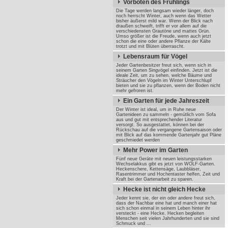
Vorboten des Frühlings
Die Tage werden langsam wieder länger, doch
noch herrscht Winter, auch wenn das Wetter
bisher äußerst mild war. Wenn der Blick nach
draußen schweift, trifft er vor allem auf die
verschiedensten Grautöne und mattes Grün.
Umso größer ist die Freude, wenn auch jetzt
schon die eine oder andere Pflanze der Kälte
trotzt und mit Blüten überrascht.
Lebensraum für Vögel
Jeder Gartenbesitzer freut sich, wenn sich in
seinem Garten Singvögel einfinden. Jetzt ist die
ideale Zeit, um zu sehen, welche Bäume und
Sträucher den Vögeln im Winter Unterschlupf
bieten und sie zu pflanzen, wenn der Boden nicht
mehr gefroren ist.
Ein Garten für jede Jahreszeit
Der Winter ist ideal, um in Ruhe neue
Gartenideen zu sammeln - gemütlich vom Sofa
aus und gut mit entsprechender Literatur
versorgt. So ausgestattet, können bei der
Rückschau auf die vergangene Gartensaison oder
mit Blick auf das kommende Gartenjahr gut Pläne
geschmiedet werden
Mehr Power im Garten
Fünf neue Geräte mit neuen leistungsstarken
Wechselakkus gibt es jetzt von WOLF-Garten.
Heckenschere, Kettensäge, Laubbläser,
Rasentrimmer und Hochentaster helfen, Zeit und
Kraft bei der Gartenarbeit zu sparen.
Hecke ist nicht gleich Hecke
Jeder kennt sie, der ein oder andere freut sich,
dass der Nachbar eine hat und manch einer hat
sich schon einmal in seinem Leben hinter ihr
versteckt - eine Hecke. Hecken begleiten
Menschen seit vielen Jahrhunderten und sie sind
Schmuck und ...