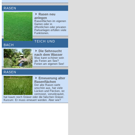
RASEN
Rasen neu
anlegen
Rasenflächen im eigenen
Garten oder in
öffentlichen oder privaten
Parkanlagen erfüllen viele
Funktionen.
TEICH UND
BACH
Die Sehnsucht
nach dem Wasser
Was kann schöner sein
als Ferien am See?
Ferien am eigenen See!
RASEN
Erneuerung alter
Rasenflächen
Der alte Rasen sieht
unschön aus, hat viele
Lücken und Flecken, ist
vermoost, verunkrautet,
hat kaum noch Gräser oder die falschen Gräser.
Kurzum: Er muss erneuert werden. Aber wie?