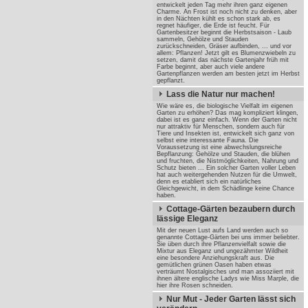
entwickelt jeden Tag mehr ihren ganz eigenen
Charme. An Frost ist noch nicht zu denken, aber
in den Nächten kühlt es schon stark ab, es
regnet häufiger, die Erde ist feucht. Für
Gartenbesitzer beginnt die Herbstsaison - Laub
sammeln, Gehölze und Stauden
zurückschneiden, Gräser aufbinden, ... und vor
allem: Pflanzen! Jetzt gilt es Blumenzwiebeln zu
setzen, damit das nächste Gartenjahr früh mit
Farbe beginnt, aber auch viele andere
Gartenpflanzen werden am besten jetzt im Herbst
gepflanzt.
Lass die Natur nur machen!
Wie wäre es, die biologische Vielfalt im eigenen
Garten zu erhöhen? Das mag kompliziert klingen,
dabei ist es ganz einfach. Wenn der Garten nicht
nur attraktiv für Menschen, sondern auch für
Tiere und Insekten ist, entwickelt sich ganz von
selbst eine interessante Fauna. Die
Voraussetzung ist eine abwechslungsreiche
Bepflanzung: Gehölze und Stauden, die blühen
und fruchten, die Nistmöglichkeiten, Nahrung und
Schutz bieten ... Ein solcher Garten voller Leben
hat auch weitergehenden Nutzen für die Umwelt,
denn es etabliert sich ein natürliches
Gleichgewicht, in dem Schädlinge keine Chance
haben.
Cottage-Gärten bezaubern durch
lässige Eleganz
Mit der neuen Lust aufs Land werden auch so
genannte Cottage-Gärten bei uns immer beliebter.
Sie üben durch ihre Pflanzenvielfalt sowie die
Mixtur aus Eleganz und ungezähmter Wildheit
eine besondere Anziehungskraft aus. Die
gemütlichen grünen Oasen haben etwas
verträumt Nostalgisches und man assoziiert mit
ihnen ältere englische Ladys wie Miss Marple, die
hier ihre Rosen schneiden.
Nur Mut - Jeder Garten lässt sich