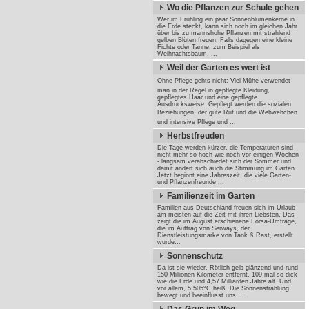
Wo die Pflanzen zur Schule gehen
Wer im Frühling ein paar Sonnenblumenkerne in
die Erde steckt, kann sich noch im gleichen Jahr
über bis zu mannshohe Pflanzen mit strahlend
gelben Blüten freuen. Falls dagegen eine kleine
Fichte oder Tanne, zum Beispiel als
Weihnachtsbaum, ...
Weil der Garten es wert ist
Ohne Pflege gehts nicht: Viel Mühe verwendet
man in der Regel in gepflegte Kleidung,
gepflegtes Haar und eine gepflegte
Ausdrucksweise. Gepflegt werden die sozialen
Beziehungen, der gute Ruf und die Wehwehchen 
und intensive Pflege und ...
Herbstfreuden
Die Tage werden kürzer, die Temperaturen sind
nicht mehr so hoch wie noch vor einigen Wochen
- langsam verabschiedet sich der Sommer und
damit ändert sich auch die Stimmung im Garten.
Jetzt beginnt eine Jahreszeit, die viele Garten-
und Pflanzenfreunde ...
Familienzeit im Garten
Familien aus Deutschland freuen sich im Urlaub
am meisten auf die Zeit mit ihren Liebsten. Das
zeigt die im August erschienene Forsa-Umfrage,
die im Auftrag von Serways, der
Dienstleistungsmarke von Tank & Rast, erstellt
wurde...
Sonnenschutz
Da ist sie wieder. Rötlich-gelb glänzend und rund
150 Millionen Kilometer entfernt. 109 mal so dick
wie die Erde und 4,57 Milliarden Jahre alt. Und,
vor allem, 5.505°C heiß. Die Sonnenstrahlung
bewegt und beeinflusst uns ...