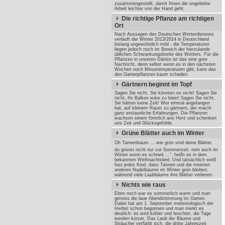
zusammengestellt, damit Ihnen die ungeliebte
Arbeit leichter von der Hand geht.
Die richtige Pflanze am richtigen
Ort
Nach Aussagen des Deutschen Wetterdienstes
verläuft der Winter 2013/2014 in Deutschland
bislang ungewöhnlich mild - die Temperaturen
liegen jedoch noch im Bereich der hierzulande
üblichen Schwankungsbreite des Wetters. Für die
Pflanzen in unseren Gärten ist das eine gute
Nachricht, denn selbst wenn es in den nächsten
Wochen noch Minustemperaturen gibt, kann das
den Gartenpflanzen kaum schaden.
Gärtnern beginnt im Topf
Sagen Sie nicht, Sie könnten es nicht! Sagen Sie
nicht, Ihr Balkon wäre zu klein! Sagen Sie nicht,
Sie hätten keine Zeit! Wer einmal angefangen
hat, auf kleinem Raum zu gärtnern, der macht
ganz erstaunliche Erfahrungen. Die Pflanzen
wachsen einem förmlich ans Herz und schenken
uns Zeit und Glücksgefühle.
Grüne Blätter auch im Winter
Oh Tannenbaum ... wie grün sind deine Blätter,
du grünst nicht nur zur Sommerzeit, nein auch im
Winter wenn es schneit ...", heißt es in dem
bekannten Weihnachtslied. Und tatsächlich weiß
fast jedes Kind, dass Tannen und die meisten
anderen Nadelbäume im Winter grün bleiben,
während viele Laubbäume ihre Blätter verlieren.
Nichts wie raus
Eben noch war es sommerlich warm und man
genoss die laue Abendstimmung im Garten.
Dabei hat am 1. September meteorologisch der
Herbst schon begonnen und man merkt es
deutlich: es wird kühler und feuchter, die Tage
werden kürzer. Das Laub der Bäume und
Sträucher verfärbt sich, die dritte Jahreszeit