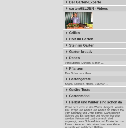
Der Garten-Experte
gartenHELDEN - Videos
Grillen
Holz im Garten
Stein im Garten
Garten kreativ
Rasen
vertikutieren, Düngen, Mähen ...
Pflanzen
Das Grüns ums Haus
Gartengeräte
Sägen, Scheren, Mäher, Zubehör ...
Geräte-Tests
Gartenmöbel
Herbst und Winter sind schon da
Wenn der Herbst in den Winter übergeht, werden
Hof, Wege und Garten und Garten ein letztes Mal
vom Schmutz und Unrat befreit. Dann können
Schnee und Eis kommen und leichter beseitigt
werden. Kehren und Laub sammeln sind
angesagt, bevor Schneefräse und Eisstecher zum
Einsatz kommen. Wir haben Ihnen eine kleine
Auswahl von nützlichen Helfern