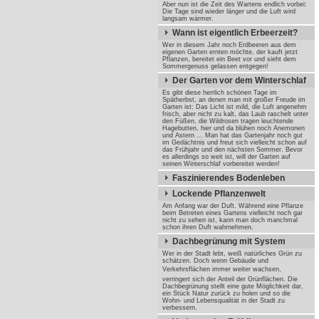
Aber nun ist die Zeit des Wartens endlich vorbei:
Die Tage sind wieder länger und die Luft wird
langsam wärmer.
Wann ist eigentlich Erbeerzeit?
Wer in diesem Jahr noch Erdbeeren aus dem
eigenen Garten ernten möchte, der kauft jetzt
Pflanzen, bereitet ein Beet vor und sieht dem
Sommergenuss gelassen entgegen!
Der Garten vor dem Winterschlaf
Es gibt diese herrlich schönen Tage im
Spätherbst, an denen man mit großer Freude im
Garten ist: Das Licht ist mild, die Luft angenehm
frisch, aber nicht zu kalt, das Laub raschelt unter
den Füßen, die Wildrosen tragen leuchtende
Hagebutten, hier und da blühen noch Anemonen
und Astern ... Man hat das Gartenjahr noch gut
im Gedächtnis und freut sich vielleicht schon auf
das Frühjahr und den nächsten Sommer. Bevor
es allerdings so weit ist, will der Garten auf
seinen Winterschlaf vorbereitet werden!
Faszinierendes Bodenleben
Lockende Pflanzenwelt
Am Anfang war der Duft. Während eine Pflanze
beim Betreten eines Gartens vielleicht noch gar
nicht zu sehen ist, kann man doch manchmal
schon ihren Duft wahrnehmen.
Dachbegrünung mit System
Wer in der Stadt lebt, weiß natürliches Grün zu
schätzen. Doch wenn Gebäude und
Verkehrsflächen immer weiter wachsen,
verringert sich der Anteil der Grünflächen. Die
Dachbegrünung stellt eine gute Möglichkeit dar,
ein Stück Natur zurück zu holen und so die
Wohn- und Lebensqualität in der Stadt zu
verbessern.