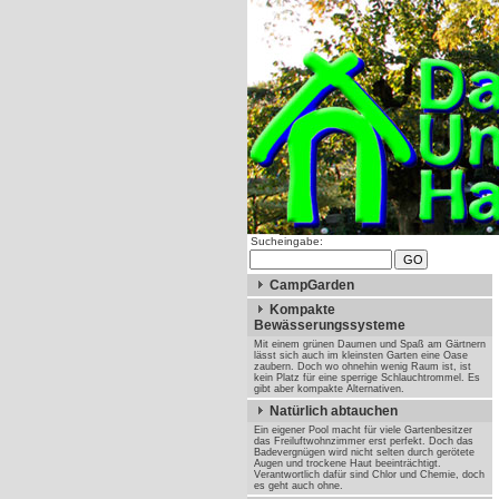
Sucheingabe:
CampGarden
Kompakte
Bewässerungssysteme
Mit einem grünen Daumen und Spaß am Gärtnern
lässt sich auch im kleinsten Garten eine Oase
zaubern. Doch wo ohnehin wenig Raum ist, ist
kein Platz für eine sperrige Schlauchtrommel. Es
gibt aber kompakte Alternativen.
Natürlich abtauchen
Ein eigener Pool macht für viele Gartenbesitzer
das Freiluftwohnzimmer erst perfekt. Doch das
Badevergnügen wird nicht selten durch gerötete
Augen und trockene Haut beeinträchtigt.
Verantwortlich dafür sind Chlor und Chemie, doch
es geht auch ohne.