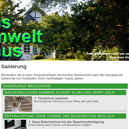
Sanierung
Besonders der in einer Konjunkturflaute steckenden Baubranche kann die energetische
Sanierung von Gebäuden einen nachhaltigen Impuls geben
SANIERUNGS-MELDUNGEN
NACHTRÄGLICHES DÄMMEN SCHONT KLIMA UND SPART GELD
Thermisch sanieren
Nachträgliches Dämmen schont Klima und spart Geld
ENTFEUCHTUNG OHNE CHEMIE UND BAUARBEITEN MÖGLICH
Neue Erkenntnisse bei der Mauertrockenlegung
Entfeuchtung ohne Chemie und Bauarbeiten möglich