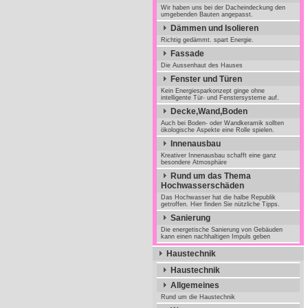
Wir haben uns bei der Dacheindeckung den
umgebenden Bauten angepasst.
Dämmen und Isolieren
Richtig gedämmt. spart Energie.
Fassade
Die Aussenhaut des Hauses
Fenster und Türen
Kein Energiesparkonzept ginge ohne
intelligente Tür- und Fenstersysteme auf.
Decke,Wand,Boden
Auch bei Boden- oder Wandkeramik sollten
ökologische Aspekte eine Rolle spielen.
Innenausbau
Kreativer Innenausbau schafft eine ganz
besondere Atmosphäre
Rund um das Thema
Hochwasserschäden
Das Hochwasser hat die halbe Republik
getroffen. Hier finden Sie nützliche Tipps.
Sanierung
Die energetische Sanierung von Gebäuden
kann einen nachhaltigen Impuls geben
Haustechnik
Haustechnik
Allgemeines
Rund um die Haustechnik