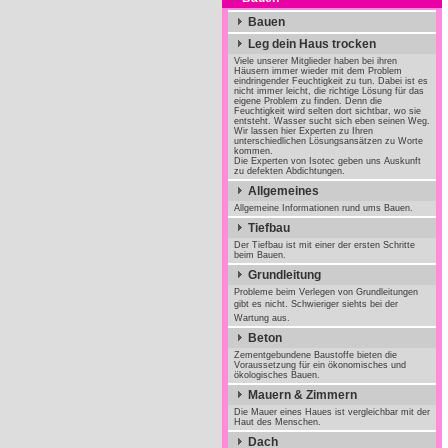
Bauen
Leg dein Haus trocken
Viele unserer Mitglieder haben bei ihren
Häusern immer wieder mit dem Problem
eindringender Feuchtigkeit zu tun. Dabei ist es
nicht immer leicht, die richtige Lösung für das
eigene Problem zu finden. Denn die
Feuchtigkeit wird selten dort sichtbar, wo sie
entsteht. Wasser sucht sich eben seinen Weg.
Wir lassen hier Experten zu Ihren
unterschiedlichen Lösungsansätzen zu Worte
kommen.
Die Experten von Isotec geben uns Auskunft
zu defekten Abdichtungen.
Allgemeines
Allgemeine Informationen rund ums Bauen.
Tiefbau
Der Tiefbau ist mit einer der ersten Schritte
beim Bauen.
Grundleitung
Probleme beim Verlegen von Grundleitungen
gibt es nicht. Schwieriger siehts bei der
Wartung aus.
Beton
Zementgebundene Baustoffe bieten die
Voraussetzung für ein ökonomisches und
ökologisches Bauen.
Mauern & Zimmern
Die Mauer eines Haues ist vergleichbar mit der
Haut des Menschen.
Dach