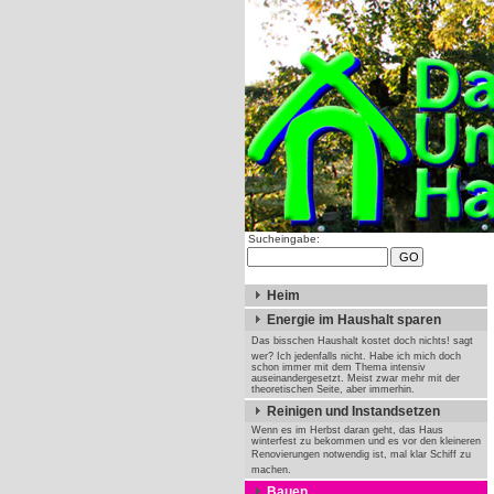
Sucheingabe:
Heim
Energie im Haushalt sparen
Das bisschen Haushalt kostet doch nichts! sagt
wer? Ich jedenfalls nicht. Habe ich mich doch
schon immer mit dem Thema intensiv
auseinandergesetzt. Meist zwar mehr mit der
theoretischen Seite, aber immerhin.
Reinigen und Instandsetzen
Wenn es im Herbst daran geht, das Haus
winterfest zu bekommen und es vor den kleineren
Renovierungen notwendig ist, mal klar Schiff zu
machen.
Bauen