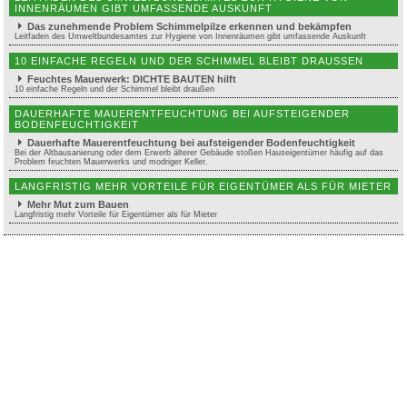
INNENRÄUMEN GIBT UMFASSENDE AUSKUNFT
Das zunehmende Problem Schimmelpilze erkennen und bekämpfen
Leitfaden des Umweltbundesamtes zur Hygiene von Innenräumen gibt umfassende Auskunft
10 EINFACHE REGELN UND DER SCHIMMEL BLEIBT DRAUSSEN
Feuchtes Mauerwerk: DICHTE BAUTEN hilft
10 einfache Regeln und der Schimmel bleibt draußen
DAUERHAFTE MAUERENTFEUCHTUNG BEI AUFSTEIGENDER
BODENFEUCHTIGKEIT
Dauerhafte Mauerentfeuchtung bei aufsteigender Bodenfeuchtigkeit
Bei der Altbausanierung oder dem Erwerb älterer Gebäude stoßen Hauseigentümer häufig auf das
Problem feuchten Mauerwerks und modriger Keller.
LANGFRISTIG MEHR VORTEILE FÜR EIGENTÜMER ALS FÜR MIETER
Mehr Mut zum Bauen
Langfristig mehr Vorteile für Eigentümer als für Mieter