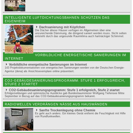
INTELLIGENTE LUFTDICHTUNGSBAHNEN SCHÜTZEN DAS
EIGENHEIM
Dachsanierung mit Köpfchen
Die Dächer älterer Häuser verfügen im Allgemeinen über eine
unzureichende Dämmung, die dringend saniert werden muss. Nicht selten
entsteht durch das ungesunde Raumklima auch hartnäckiger Schimmel.
VORBILDLICHE ENERGETISCHE SANIERUNGEN IM
INTERNET
Vorbildliche energetische Sanierungen im Internet
143 Projektdokumentationen von energetischen Sanierungen werden von der Deutschen Energie-
Agentur (dena) als Ansichtsexemplare online präsentiert.
CO2-GEBÄUDESANIERUNGSPROGRAMM: STUFE 1 ERFOLGREICH,
STUFE 2 STARTET
CO2-Gebäudesanierungsprogramm: Stufe 1 erfolgreich, Stufe 2 startet
Erfolgsmeldungen und optimistische Ausblicke gab Bundesbauminister Wolfgang Tiefensee Mitte
September in Bezug auf das CO2-Gebäudesanierungsprogramm bekannt.
RADIOWELLEN VERDRÄNGEN NÄSSE AUS HAUSWÄNDEN
Sanfte Trockenlegung ohne Chemie
Es geht auch anders: Ein kleines Gerät entfernt die Feuchtigkeit mit Hilfe
von Rundfunkwellen.