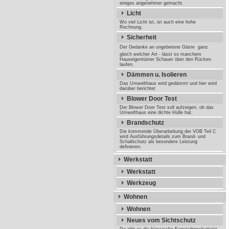
einiges angenehmer gemacht.
Licht
Wo viel Licht ist, ist auch eine hohe
Rechnung.
Sicherheit
Der Gedanke an ungebetene Gäste  ganz
gleich welcher Art - lässt so manchem
Hauseigentümer Schauer über den Rücken
laufen.
Dämmen u. Isolieren
Das Umwelthaus wird gedämmt und hier wird
darüber berichtet
Blower Door Test
Der Blower Door Test soll aufzeigen, ob das
Umwelthaus eine dichte Hülle hat.
Brandschutz
Die kommende Überarbeitung der VOB Teil C
wird Ausführungsdetails zum Brand- und
Schallschutz als besondere Leistung
definieren.
Werkstatt
Werkstatt
Werkzeug
Wohnen
Wohnen
Neues vom Sichtschutz