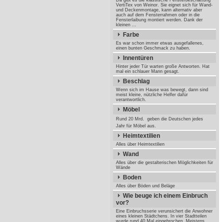
Da gibt es die klassische Fensterbeschattung
VertiTex von Weinor. Sie eignet sich für Wand-
und Deckenmontage, kann alternativ aber
auch auf dem Fensterrahmen oder in die
Fensterlaibung montiert werden. Dank der
kleinen ...
Farbe
Es war schon immer etwas ausgefallenes,
einen bunten Geschmack zu haben.
Innentüren
Hinter jeder Tür warten große Antworten. Hat
mal ein schlauer Mann gesagt.
Beschlag
Wenn sich im Hause was bewegt, dann sind
meist kleine, nützliche Helfer dafür
verantwortlich.
Möbel
Rund 20 Mrd.  geben die Deutschen jedes
Jahr für Möbel aus.
Heimtextilien
Alles über Heimtextilien
Wand
Alles über die gestalterischen Möglichkeiten für
Wände
Boden
Alles über Böden und Beläge
Wie beuge ich einem Einbruch
vor?
Eine Einbruchsserie verunsichert die Anwohner
eines kleinen Städtchens. In vier Stadtteilen
wurde rund 40 Mal eingebrochen. Meistens