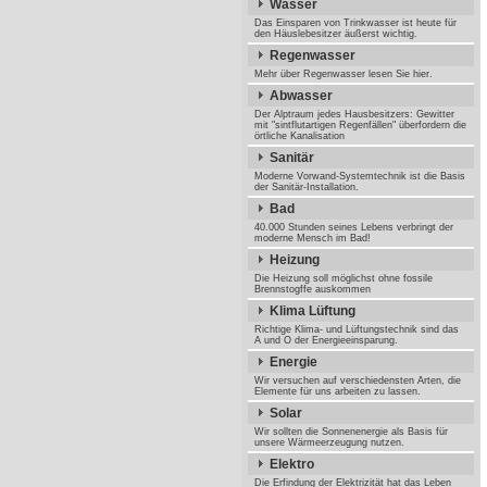
Wasser
Das Einsparen von Trinkwasser ist heute für
den Häuslebesitzer äußerst wichtig.
Regenwasser
Mehr über Regenwasser lesen Sie hier.
Abwasser
Der Alptraum jedes Hausbesitzers: Gewitter
mit "sintflutartigen Regenfällen" überfordern die
örtliche Kanalisation
Sanitär
Moderne Vorwand-Systemtechnik ist die Basis
der Sanitär-Installation.
Bad
40.000 Stunden seines Lebens verbringt der
moderne Mensch im Bad!
Heizung
Die Heizung soll möglichst ohne fossile
Brennstogffe auskommen
Klima Lüftung
Richtige Klima- und Lüftungstechnik sind das
A und O der Energieeinsparung.
Energie
Wir versuchen auf verschiedensten Arten, die
Elemente für uns arbeiten zu lassen.
Solar
Wir sollten die Sonnenenergie als Basis für
unsere Wärmeerzeugung nutzen.
Elektro
Die Erfindung der Elektrizität hat das Leben