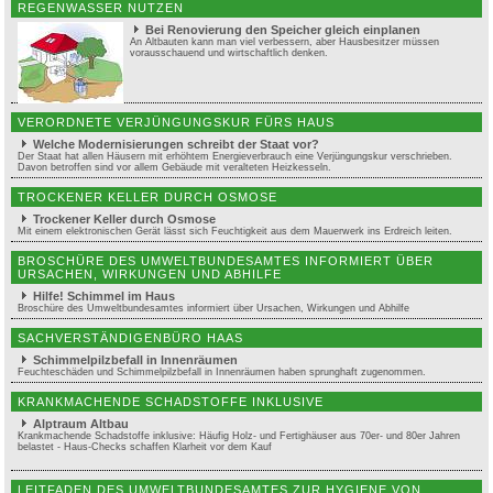
REGENWASSER NUTZEN
Bei Renovierung den Speicher gleich einplanen
An Altbauten kann man viel verbessern, aber Hausbesitzer müssen
vorausschauend und wirtschaftlich denken.
VERORDNETE VERJÜNGUNGSKUR FÜRS HAUS
Welche Modernisierungen schreibt der Staat vor?
Der Staat hat allen Häusern mit erhöhtem Energieverbrauch eine Verjüngungskur verschrieben.
Davon betroffen sind vor allem Gebäude mit veralteten Heizkesseln.
TROCKENER KELLER DURCH OSMOSE
Trockener Keller durch Osmose
Mit einem elektronischen Gerät lässt sich Feuchtigkeit aus dem Mauerwerk ins Erdreich leiten.
BROSCHÜRE DES UMWELTBUNDESAMTES INFORMIERT ÜBER
URSACHEN, WIRKUNGEN UND ABHILFE
Hilfe! Schimmel im Haus
Broschüre des Umweltbundesamtes informiert über Ursachen, Wirkungen und Abhilfe
SACHVERSTÄNDIGENBÜRO HAAS
Schimmelpilzbefall in Innenräumen
Feuchteschäden und Schimmelpilzbefall in Innenräumen haben sprunghaft zugenommen.
KRANKMACHENDE SCHADSTOFFE INKLUSIVE
Alptraum Altbau
Krankmachende Schadstoffe inklusive: Häufig Holz- und Fertighäuser aus 70er- und 80er Jahren
belastet - Haus-Checks schaffen Klarheit vor dem Kauf
LEITFADEN DES UMWELTBUNDESAMTES ZUR HYGIENE VON