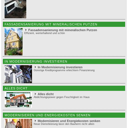
FASSADENSANIERUNG MIT MINERALISCHEN PUTZEN
Fassadensanierung mit mineralischen Putzen
Effizient, werterhaltend und schön
IN MODERNISIERUNG INVESTIEREN
In Modernisierung investieren
Günstige Kreditprogramme erleichtern Finanzierung
ALLES DICHT
Alles dicht
Abdichtungspower gegen Feuchtigkeit im Haus
MODERNISIEREN UND ENERGIEKOSTEN SENKEN
Modernisieren und Energiekosten senken
Neue Dienstleistung lässt den Bauherrn nicht allein