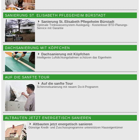
SANIERUNG ST. ELISABETH PFLEGEHEIM BÜRSTADT
Sanierung St. Elisabeth Pflegeheim Bürstadt
Optimale Trinkwassersystem-Auslegung - Kostenloser BTD-Planungs-
Service mit Garantie
DACHSANIERUNG MIT KÖPFCHEN
Dachsanierung mit Köpfchen
Intelligente Luftdichtungsbahnen schützen das Eigenheim
AUF DIE SANFTE TOUR
Auf die sanfte Tour
Schimmelsanierung mit neuem Do-it-Programm
ALTBAUTEN JETZT ENERGETISCH SANIEREN
Altbauten jetzt energetisch sanieren
Günstige Kredit- und Zuschussprogramme unterstützen Hauseigentümer