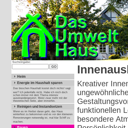
Sucheingabe:
Innenaus
Heim
Kreativer Inne
Energie im Haushalt sparen
Das bisschen Haushalt kostet doch nichts! sagt
ungewöhnlich
wer? Ich jedenfalls nicht. Habe ich mich doch
schon immer mit dem Thema intensiv
auseinandergesetzt. Meist zwar mehr mit der
Gestaltungsvo
theoretischen Seite, aber immerhin.
Reinigen und Instandsetzen
funktionellen 
Wenn es im Herbst daran geht, das Haus
winterfest zu bekommen und es vor den kleineren
besondere Atm
Renovierungen notwendig ist, mal klar Schiff zu
machen.
Bauen