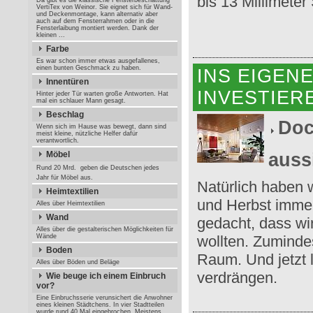
bis 13 Millimeter
Da gibt es die klassische Fensterbeschattung
VertiTex von Weinor. Sie eignet sich für Wand-
und Deckenmontage, kann alternativ aber
auch auf dem Fensterrahmen oder in die
Fensterlaibung montiert werden. Dank der
kleinen ...
Farbe
Es war schon immer etwas ausgefallenes,
einen bunten Geschmack zu haben.
INS EIGENE
Innentüren
INVESTIER
Hinter jeder Tür warten große Antworten. Hat
mal ein schlauer Mann gesagt.
Beschlag
Doc
Wenn sich im Hause was bewegt, dann sind
meist kleine, nützliche Helfer dafür
verantwortlich.
Möbel
aussi
Rund 20 Mrd.  geben die Deutschen jedes
Jahr für Möbel aus.
Natürlich haben 
Heimtextilien
und Herbst imme
Alles über Heimtextilien
Wand
gedacht, dass wi
Alles über die gestalterischen Möglichkeiten für
Wände
wollten. Zuminde
Boden
Raum. Und jetzt l
Alles über Böden und Beläge
verdrängen.
Wie beuge ich einem Einbruch
vor?
Eine Einbruchsserie verunsichert die Anwohner
eines kleinen Städtchens. In vier Stadtteilen
wurde rund 40 Mal eingebrochen. Meistens