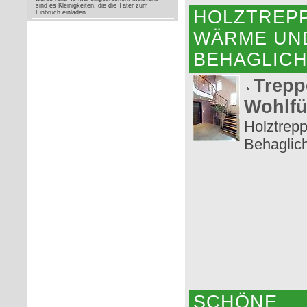
sind es Kleinigkeiten, die die Täter zum
HOLZTREP
Einbruch einladen.
WÄRME UN
BEHAGLICH
Trepp
Wohlfü
Holztrep
Behaglich
SCHÖNE