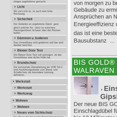
von morgen zu be
einiges angenehmer gemacht.
Licht
Gebäude zu ermö
Wo viel Licht ist, ist auch eine hohe
Rechnung.
Ansprüchen an Na
Sicherheit
Energieeffizienz 
Der Gedanke an ungebetene Gäste  ganz
gleich welcher Art - lässt so manchem
Hauseigentümer Schauer über den Rücken
das ist eine bes
laufen.
Dämmen u. Isolieren
Bausubstanz  ...
Das Umwelthaus wird gedämmt und hier wird
darüber berichtet
Blower Door Test
Der Blower Door Test soll aufzeigen, ob das
Umwelthaus eine dichte Hülle hat.
BIS GOLD®
Brandschutz
Die kommende Überarbeitung der VOB Teil C
WALRAVEN
wird Ausführungsdetails zum Brand- und
Schallschutz als besondere Leistung
definieren.
Werkstatt
Ein
Werkstatt
Werkzeug
Gips
Wohnen
Der neue BIS GOL
Wohnen
Einschlagdübel f
Neues vom Sichtschutz