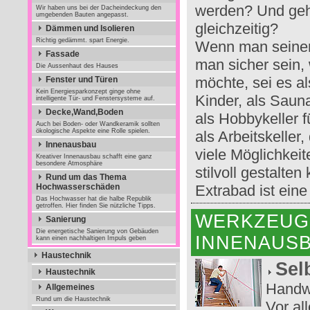
werden? Und ge
Wir haben uns bei der Dacheindeckung den
umgebenden Bauten angepasst.
gleichzeitig?
Dämmen und Isolieren
Richtig gedämmt. spart Energie.
Wenn man seinen 
Fassade
man sicher sein,
Die Aussenhaut des Hauses
möchte, sei es al
Fenster und Türen
Kein Energiesparkonzept ginge ohne
Kinder, als Saun
intelligente Tür- und Fenstersysteme auf.
Decke,Wand,Boden
als Hobbykeller 
Auch bei Boden- oder Wandkeramik sollten
ökologische Aspekte eine Rolle spielen.
als Arbeitskeller
Innenausbau
viele Möglichkei
Kreativer Innenausbau schafft eine ganz
besondere Atmosphäre
stilvoll gestalte
Rund um das Thema
Hochwasserschäden
Extrabad ist ein
Das Hochwasser hat die halbe Republik
getroffen. Hier finden Sie nützliche Tipps.
WERKZEUG
Sanierung
Die energetische Sanierung von Gebäuden
INNENAUS
kann einen nachhaltigen Impuls geben
Haustechnik
Sel
Haustechnik
Handw
Allgemeines
Rund um die Haustechnik
Vor al