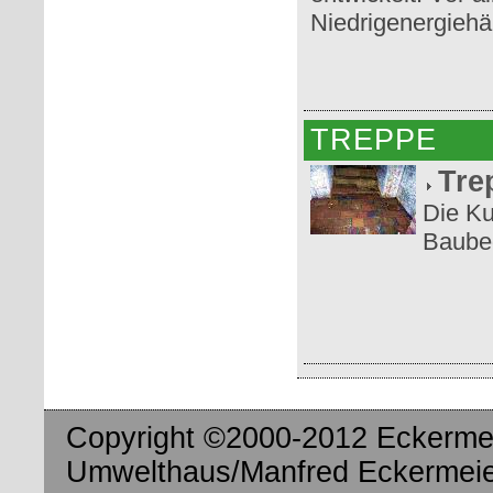
Niedrigenergiehä
TREPPE
Tre
Die Ku
Baubeg
Copyright ©2000-2012 Eckermei
Umwelthaus/Manfred Eckermeier.