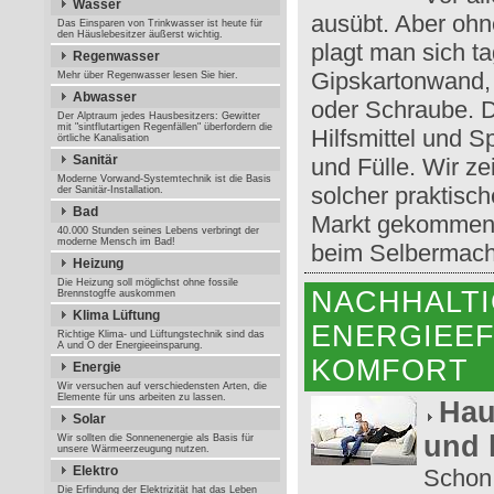
Wasser
ausübt. Aber ohn
Das Einsparen von Trinkwasser ist heute für
den Häuslebesitzer äußerst wichtig.
plagt man sich t
Regenwasser
Gipskartonwand,
Mehr über Regenwasser lesen Sie hier.
Abwasser
oder Schraube. D
Der Alptraum jedes Hausbesitzers: Gewitter
mit "sintflutartigen Regenfällen" überfordern die
Hilfsmittel und S
örtliche Kanalisation
Sanitär
und Fülle. Wir z
Moderne Vorwand-Systemtechnik ist die Basis
solcher praktisch
der Sanitär-Installation.
Bad
Markt gekommen 
40.000 Stunden seines Lebens verbringt der
moderne Mensch im Bad!
beim Selbermach
Heizung
Die Heizung soll möglichst ohne fossile
NACHHALTI
Brennstogffe auskommen
Klima Lüftung
ENERGIEEF
Richtige Klima- und Lüftungstechnik sind das
A und O der Energieeinsparung.
KOMFORT
Energie
Wir versuchen auf verschiedensten Arten, die
Elemente für uns arbeiten zu lassen.
Hau
Solar
und l
Wir sollten die Sonnenenergie als Basis für
unsere Wärmeerzeugung nutzen.
Elektro
Schon 
Die Erfindung der Elektrizität hat das Leben