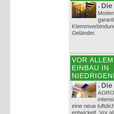
Die
Modern
garant
Klemmverbindung 
Geländer.
VOR ALLEM
EINBAU IN
NIEDRIGE
Die
AGRO 
intens
eine neue luftdi
entwickelt. Vor a