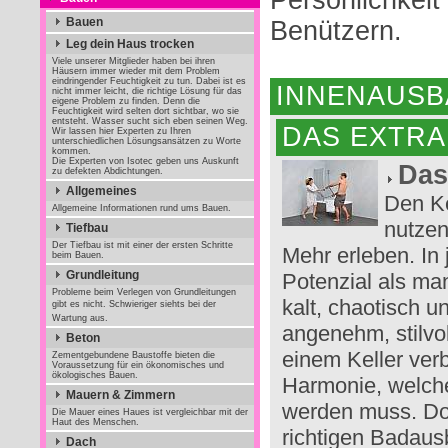
Persönlichkei
Bauen
Benützern.
Leg dein Haus trocken
Viele unserer Mitglieder haben bei ihren
Häusern immer wieder mit dem Problem
eindringender Feuchtigkeit zu tun. Dabei ist es
INNENAUSB
nicht immer leicht, die richtige Lösung für das
eigene Problem zu finden. Denn die
Feuchtigkeit wird selten dort sichtbar, wo sie
entsteht. Wasser sucht sich eben seinen Weg.
DAS EXTRA
Wir lassen hier Experten zu Ihren
unterschiedlichen Lösungsansätzen zu Worte
kommen.
Die Experten von Isotec geben uns Auskunft
Das
zu defekten Abdichtungen.
Allgemeines
Den K
Allgemeine Informationen rund ums Bauen.
nutzen
Tiefbau
Der Tiefbau ist mit einer der ersten Schritte
Mehr erleben. In
beim Bauen.
Grundleitung
Potenzial als ma
Probleme beim Verlegen von Grundleitungen
kalt, chaotisch u
gibt es nicht. Schwieriger siehts bei der
Wartung aus.
angenehm, stilvol
Beton
einem Keller verbi
Zementgebundene Baustoffe bieten die
Voraussetzung für ein ökonomisches und
ökologisches Bauen.
Harmonie, welch
Mauern & Zimmern
werden muss. Do
Die Mauer eines Haues ist vergleichbar mit der
Haut des Menschen.
richtigen Badaus
Dach