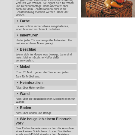
Da gibt es die klassische Fensterbeschattung
VertiTex von Weinor. Sie eignet sich für Wand-
und Deckenmontage, kann alternativ aber
auch auf dem Fensterrahmen oder in die
Fensterlaibung montiert werden. Dank der
kleinen ...
Farbe
Es war schon immer etwas ausgefallenes,
einen bunten Geschmack zu haben.
Innentüren
Hinter jeder Tür warten große Antworten. Hat
mal ein schlauer Mann gesagt.
Beschlag
Wenn sich im Hause was bewegt, dann sind
meist kleine, nützliche Helfer dafür
verantwortlich.
Möbel
Rund 20 Mrd.  geben die Deutschen jedes
Jahr für Möbel aus.
Heimtextilien
Alles über Heimtextilien
Wand
Alles über die gestalterischen Möglichkeiten für
Wände
Boden
Alles über Böden und Beläge
Wie beuge ich einem Einbruch
vor?
Eine Einbruchsserie verunsichert die Anwohner
eines kleinen Städtchens. In vier Stadtteilen
wurde rund 40 Mal eingebrochen. Meistens