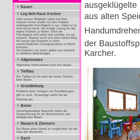
ausgeklügelte
Bauen
Leg dein Haus trocken
aus alten Spe
Viele unserer Mitglieder haben bei ihren
Häusern immer wieder mit dem Problem
eindringender Feuchtigkeit zu tun. Dabei ist es
Handumdrehen 
nicht immer leicht, die richtige Lösung für das
eigene Problem zu finden. Denn die
Feuchtigkeit wird selten dort sichtbar, wo sie
entsteht. Wasser sucht sich eben seinen Weg.
der Baustoffsp
Wir lassen hier Experten zu Ihren
unterschiedlichen Lösungsansätzen zu Worte
kommen.
Karcher.
Die Experten von Isotec geben uns Auskunft
zu defekten Abdichtungen.
Allgemeines
Allgemeine Informationen rund ums Bauen.
Tiefbau
Der Tiefbau ist mit einer der ersten Schritte
beim Bauen.
Grundleitung
Probleme beim Verlegen von Grundleitungen
gibt es nicht. Schwieriger siehts bei der
Wartung aus.
Beton
Zementgebundene Baustoffe bieten die
Voraussetzung für ein ökonomisches und
ökologisches Bauen.
Mauern & Zimmern
Die Mauer eines Haues ist vergleichbar mit der
Haut des Menschen.
Dach