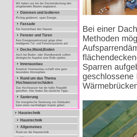
Wir haben uns bei der Dacheindeckung den
umgebenden Bauten angepasst.
Dämmen und Isolieren
Richtig gedämmt. spart Energie.
Fassade
Bei einer Dac
Die Aussenhaut des Hauses
Fenster und Türen
Methoden mögl
Kein Energiesparkonzept ginge ohne
intelligente Tür- und Fenstersysteme auf.
Aufsparrendä
Decke,Wand,Boden
flächendecken
Auch bei Boden- oder Wandkeramik sollten
ökologische Aspekte eine Rolle spielen.
Innenausbau
Sparren aufgeb
Kreativer Innenausbau schafft eine ganz
besondere Atmosphäre
geschlossene I
Rund um das Thema
Hochwasserschäden
Wärmebrücken
Das Hochwasser hat die halbe Republik
getroffen. Hier finden Sie nützliche Tipps.
Sanierung
Die energetische Sanierung von Gebäuden
kann einen nachhaltigen Impuls geben
Haustechnik
Haustechnik
Allgemeines
Rund um die Haustechnik