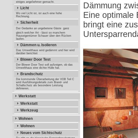
einiges angenehmer gemacht.
Dämmung zwis
Licht
Eine optimale 
Wo viel Licht ist, ist auch eine hohe
Rechnung.
bringt eine zus
Sicherheit
Der Gedanke an ungebetene Gäste  ganz
Untersparren
gleich welcher Art - lässt so manchem
Hauseigentümer Schauer über den Rücken
laufen.
Dämmen u. Isolieren
Das Umwelthaus wird gedämmt und hier wird
darüber berichtet
Blower Door Test
Der Blower Door Test soll aufzeigen, ob das
Umwelthaus eine dichte Hülle hat.
Brandschutz
Die kommende Überarbeitung der VOB Teil C
wird Ausführungsdetails zum Brand- und
Schallschutz als besondere Leistung
definieren.
Werkstatt
Werkstatt
Werkzeug
Wohnen
Wohnen
Neues vom Sichtschutz