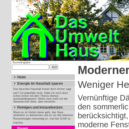
Sucheingabe:
Moderner
Heim
Weniger He
Energie im Haushalt sparen
Das bisschen Haushalt kostet doch nichts! sagt
wer? Ich jedenfalls nicht. Habe ich mich doch
Vernünftige D
schon immer mit dem Thema intensiv
auseinandergesetzt. Meist zwar mehr mit der
theoretischen Seite, aber immerhin.
den sommerli
Reinigen und Instandsetzen
Wenn es im Herbst daran geht, das Haus
berücksichtigt
winterfest zu bekommen und es vor den kleineren
Renovierungen notwendig ist, mal klar Schiff zu
moderne Fenst
machen.
Bauen