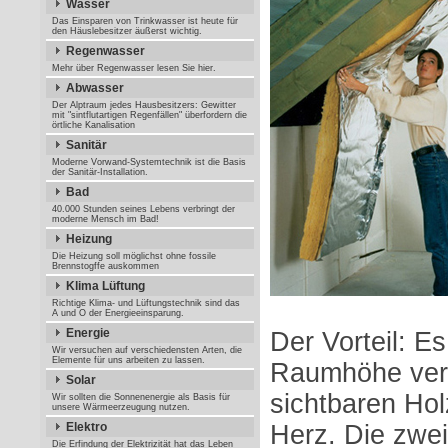
Wasser
Das Einsparen von Trinkwasser ist heute für
den Häuslebesitzer äußerst wichtig.
Regenwasser
Mehr über Regenwasser lesen Sie hier.
Abwasser
Der Alptraum jedes Hausbesitzers: Gewitter
mit "sintflutartigen Regenfällen" überfordern die
örtliche Kanalisation
Sanitär
Moderne Vorwand-Systemtechnik ist die Basis
der Sanitär-Installation.
Bad
40.000 Stunden seines Lebens verbringt der
moderne Mensch im Bad!
Heizung
Die Heizung soll möglichst ohne fossile
Brennstogffe auskommen
Klima Lüftung
Richtige Klima- und Lüftungstechnik sind das
A und O der Energieeinsparung.
Energie
Der Vorteil: E
Wir versuchen auf verschiedensten Arten, die
Elemente für uns arbeiten zu lassen.
Raumhöhe verl
Solar
sichtbaren Hol
Wir sollten die Sonnenenergie als Basis für
unsere Wärmeerzeugung nutzen.
Elektro
Herz. Die zwei
Die Erfindung der Elektrizität hat das Leben