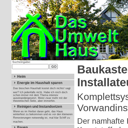
Sucheingabe:
Baukaste
Heim
Installat
Energie im Haushalt sparen
Das bisschen Haushalt kostet doch nichts! sagt
wer? Ich jedenfalls nicht. Habe ich mich doch
Komplettsy
schon immer mit dem Thema intensiv
auseinandergesetzt. Meist zwar mehr mit der
theoretischen Seite, aber immerhin.
Vorwandinst
Reinigen und Instandsetzen
Wenn es im Herbst daran geht, das Haus
winterfest zu bekommen und es vor den kleineren
Renovierungen notwendig ist, mal klar Schiff zu
Der namhafte H
machen.
Bauen