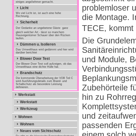
einiges angenehmer gemacht.
problemloser u
Licht
Wo viel Licht ist, ist auch eine hohe
die Montage. Im
Rechnung.
Sicherheit
TECE, kommt a
Der Gedanke an ungebetene Gäste  ganz
gleich welcher Art - lässt so manchem
Hauseigentümer Schauer über den Rücken
Die Grundelem
laufen.
Dämmen u. Isolieren
Sanitäreinrich
Das Umwelthaus wird gedämmt und hier wird
darüber berichtet
und Module, B
Blower Door Test
Der Blower Door Test soll aufzeigen, ob das
Verbindungsst
Umwelthaus eine dichte Hülle hat.
Brandschutz
Beplankungsmat
Die kommende Überarbeitung der VOB Teil C
wird Ausführungsdetails zum Brand- und
Schallschutz als besondere Leistung
Zubehörteile f
definieren.
Werkstatt
hin zu Rohrreg
Werkstatt
Komplettsystem
Werkzeug
und zeitaufwe
Wohnen
passenden Erg
Wohnen
Neues vom Sichtschutz
einem solch wo