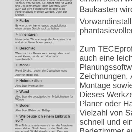
Da gibt es die klassische Fensterbeschattung
VertiTex von Weinor. Sie eignet sich für Wand-
und Deckenmontage, kann alternativ aber
Baukasten wir
auch auf dem Fensterrahmen oder in die
Fensterlaibung montiert werden. Dank der
kleinen ...
Vorwandinstal
Farbe
Es war schon immer etwas ausgefallenes,
phantasievolle
einen bunten Geschmack zu haben.
Innentüren
Hinter jeder Tür warten große Antworten. Hat
mal ein schlauer Mann gesagt.
Zum TECEprofi
Beschlag
Wenn sich im Hause was bewegt, dann sind
auch eine leic
meist kleine, nützliche Helfer dafür
verantwortlich.
Planungssoftw
Möbel
Rund 20 Mrd.  geben die Deutschen jedes
Zeichnungen, 
Jahr für Möbel aus.
Heimtextilien
Montage sowie 
Alles über Heimtextilien
Wand
Dieses Werkze
Alles über die gestalterischen Möglichkeiten für
Wände
Planer oder H
Boden
Vielzahl von S
Alles über Böden und Beläge
Wie beuge ich einem Einbruch
schnell und ei
vor?
Eine Einbruchsserie verunsichert die Anwohner
Badezimmer a
eines kleinen Städtchens. In vier Stadtteilen
wurde rund 40 Mal eingebrochen. Meistens