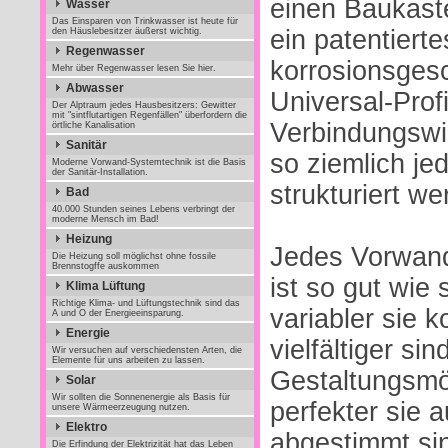
einen Baukast
Wasser
Das Einsparen von Trinkwasser ist heute für
ein patentierte
den Häuslebesitzer äußerst wichtig.
Regenwasser
korrosionsgesc
Mehr über Regenwasser lesen Sie hier.
Abwasser
Universal-Profi
Der Alptraum jedes Hausbesitzers: Gewitter
mit "sintflutartigen Regenfällen" überfordern die
Verbindungswi
örtliche Kanalisation
Sanitär
so ziemlich j
Moderne Vorwand-Systemtechnik ist die Basis
der Sanitär-Installation.
strukturiert we
Bad
40.000 Stunden seines Lebens verbringt der
moderne Mensch im Bad!
Heizung
Jedes Vorwand
Die Heizung soll möglichst ohne fossile
Brennstogffe auskommen
ist so gut wie 
Klima Lüftung
Richtige Klima- und Lüftungstechnik sind das
variabler sie k
A und O der Energieeinsparung.
Energie
vielfältiger sin
Wir versuchen auf verschiedensten Arten, die
Elemente für uns arbeiten zu lassen.
Gestaltungsmö
Solar
Wir sollten die Sonnenenergie als Basis für
perfekter sie 
unsere Wärmeerzeugung nutzen.
Elektro
abgestimmt si
Die Erfindung der Elektrizität hat das Leben