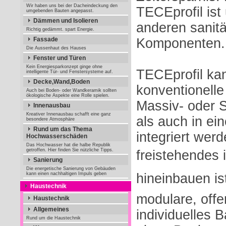
Wir haben uns bei der Dacheindeckung den
TECEprofil is
umgebenden Bauten angepasst.
Dämmen und Isolieren
anderen sanitä
Richtig gedämmt. spart Energie.
Fassade
Komponenten.
Die Aussenhaut des Hauses
Fenster und Türen
Kein Energiesparkonzept ginge ohne
TECEprofil ka
intelligente Tür- und Fenstersysteme auf.
Decke,Wand,Boden
konventionelle
Auch bei Boden- oder Wandkeramik sollten
ökologische Aspekte eine Rolle spielen.
Massiv- oder S
Innenausbau
Kreativer Innenausbau schafft eine ganz
als auch in e
besondere Atmosphäre
Rund um das Thema
integriert werd
Hochwasserschäden
Das Hochwasser hat die halbe Republik
getroffen. Hier finden Sie nützliche Tipps.
freistehendes 
Sanierung
Die energetische Sanierung von Gebäuden
kann einen nachhaltigen Impuls geben
hineinbauen i
Haustechnik
modulare, offe
Haustechnik
Allgemeines
individuelles 
Rund um die Haustechnik