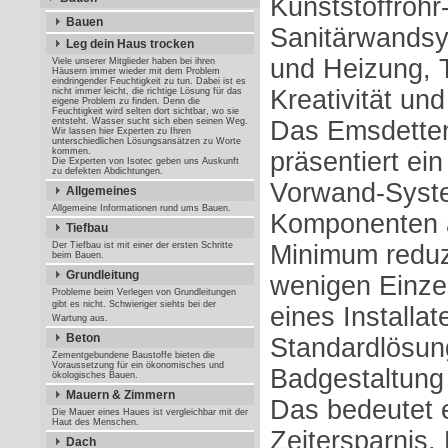
Kunststoffrohr
Bauen
Sanitärwandsy
Leg dein Haus trocken
und Heizung, 
Viele unserer Mitglieder haben bei ihren
Häusern immer wieder mit dem Problem
eindringender Feuchtigkeit zu tun. Dabei ist es
Kreativität un
nicht immer leicht, die richtige Lösung für das
eigene Problem zu finden. Denn die
Feuchtigkeit wird selten dort sichtbar, wo sie
entsteht. Wasser sucht sich eben seinen Weg.
Das Emsdette
Wir lassen hier Experten zu Ihren
unterschiedlichen Lösungsansätzen zu Worte
kommen.
präsentiert ein
Die Experten von Isotec geben uns Auskunft
zu defekten Abdichtungen.
Vorwand-Syste
Allgemeines
Allgemeine Informationen rund ums Bauen.
Komponenten a
Tiefbau
Der Tiefbau ist mit einer der ersten Schritte
Minimum reduzi
beim Bauen.
Grundleitung
wenigen Einzel
Probleme beim Verlegen von Grundleitungen
gibt es nicht. Schwieriger siehts bei der
eines Installat
Wartung aus.
Beton
Standardlösun
Zementgebundene Baustoffe bieten die
Voraussetzung für ein ökonomisches und
Badgestaltung 
ökologisches Bauen.
Mauern & Zimmern
Das bedeutet 
Die Mauer eines Haues ist vergleichbar mit der
Haut des Menschen.
Zeitersparnis.
Dach