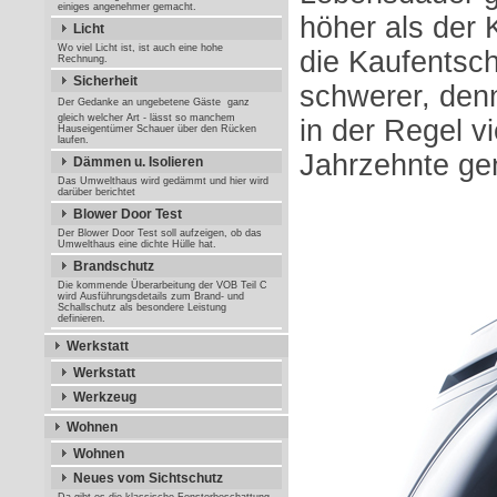
einiges angenehmer gemacht.
höher als der 
Licht
Wo viel Licht ist, ist auch eine hohe
die Kaufentsc
Rechnung.
Sicherheit
schwerer, den
Der Gedanke an ungebetene Gäste  ganz
gleich welcher Art - lässt so manchem
in der Regel vi
Hauseigentümer Schauer über den Rücken
laufen.
Jahrzehnte gen
Dämmen u. Isolieren
Das Umwelthaus wird gedämmt und hier wird
darüber berichtet
Blower Door Test
Der Blower Door Test soll aufzeigen, ob das
Umwelthaus eine dichte Hülle hat.
Brandschutz
Die kommende Überarbeitung der VOB Teil C
wird Ausführungsdetails zum Brand- und
Schallschutz als besondere Leistung
definieren.
Werkstatt
Werkstatt
Werkzeug
Wohnen
Wohnen
Neues vom Sichtschutz