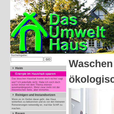
Sucheingabe:
Waschen 
Heim
Energie im Haushalt sparen
ökologisc
Das bisschen Haushalt kostet doch nichts! sagt
wer? Ich jedenfalls nicht. Habe ich mich doch
schon immer mit dem Thema intensiv
auseinandergesetzt. Meist zwar mehr mit der
theoretischen Seite, aber immerhin.
Reinigen und Instandsetzen
Wenn es im Herbst daran geht, das Haus
winterfest zu bekommen und es vor den kleineren
Renovierungen notwendig ist, mal klar Schiff zu
machen.
Bauen