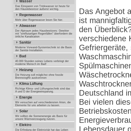
Wasser
Das Einsparen von Trinkwasser ist heute für
Das Angebot a
den Häuslebesitzer äußerst wichtig.
Regenwasser
ist mannigfalt
Mehr über Regenwasser lesen Sie hier.
Abwasser
den Überblick
Der Alptraum jedes Hausbesitzers: Gewitter
mit "sintflutartigen Regenfällen" überfordern die
verschiedene 
örtliche Kanalisation
Sanitär
Gefriergeräte,
Moderne Vorwand-Systemtechnik ist die Basis
der Sanitär-Installation.
Waschmaschin
Bad
40.000 Stunden seines Lebens verbringt der
Spülmaschinen
moderne Mensch im Bad!
Heizung
Wäschetrockn
Die Heizung soll möglichst ohne fossile
Brennstogffe auskommen
Waschtrockner
Klima Lüftung
Richtige Klima- und Lüftungstechnik sind das
Deutschland i
A und O der Energieeinsparung.
Energie
Bei vielen die
Wir versuchen auf verschiedensten Arten, die
Elemente für uns arbeiten zu lassen.
Betriebskosten
Solar
Wir sollten die Sonnenenergie als Basis für
Energieverbra
unsere Wärmeerzeugung nutzen.
Elektro
Lebensdauer g
Die Erfindung der Elektrizität hat das Leben