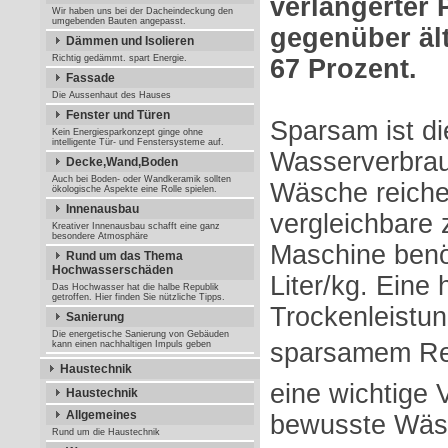
verlängerter
Wir haben uns bei der Dacheindeckung den
umgebenden Bauten angepasst.
gegenüber äl
Dämmen und Isolieren
Richtig gedämmt. spart Energie.
67 Prozent.
Fassade
Die Aussenhaut des Hauses
Fenster und Türen
Sparsam ist d
Kein Energiesparkonzept ginge ohne
intelligente Tür- und Fenstersysteme auf.
Wasserverbrauc
Decke,Wand,Boden
Auch bei Boden- oder Wandkeramik sollten
Wäsche reiche
ökologische Aspekte eine Rolle spielen.
Innenausbau
vergleichbare 
Kreativer Innenausbau schafft eine ganz
besondere Atmosphäre
Maschine benö
Rund um das Thema
Hochwasserschäden
Liter/kg. Eine
Das Hochwasser hat die halbe Republik
getroffen. Hier finden Sie nützliche Tipps.
Trockenleistung
Sanierung
Die energetische Sanierung von Gebäuden
sparsamem Res
kann einen nachhaltigen Impuls geben
Haustechnik
eine wichtige 
Haustechnik
Allgemeines
bewusste Wäs
Rund um die Haustechnik