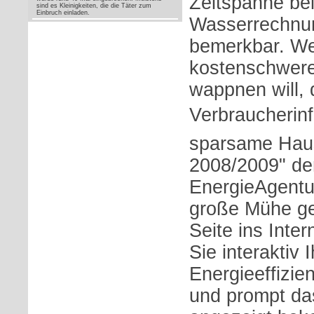
Zeitspanne bei
sind es Kleinigkeiten, die die Täter zum
Einbruch einladen.
Wasserrechnun
bemerkbar. We
kostenschwere
wappnen will, d
Verbraucherin
sparsame Haus
2008/2009" de
EnergieAgentu
große Mühe g
Seite ins Inter
Sie interaktiv 
Energieeffizi
und prompt das