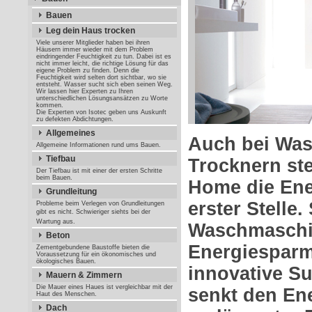
Bauen
Leg dein Haus trocken
Viele unserer Mitglieder haben bei ihren
Häusern immer wieder mit dem Problem
eindringender Feuchtigkeit zu tun. Dabei ist es
nicht immer leicht, die richtige Lösung für das
eigene Problem zu finden. Denn die
Feuchtigkeit wird selten dort sichtbar, wo sie
entsteht. Wasser sucht sich eben seinen Weg.
Wir lassen hier Experten zu Ihren
unterschiedlichen Lösungsansätzen zu Worte
kommen.
Die Experten von Isotec geben uns Auskunft
zu defekten Abdichtungen.
Allgemeines
Auch bei Wa
Allgemeine Informationen rund ums Bauen.
Tiefbau
Trocknern st
Der Tiefbau ist mit einer der ersten Schritte
beim Bauen.
Home die Ener
Grundleitung
erster Stelle
Probleme beim Verlegen von Grundleitungen
gibt es nicht. Schwieriger siehts bei der
Wartung aus.
Waschmaschi
Beton
Energiesparm
Zementgebundene Baustoffe bieten die
Voraussetzung für ein ökonomisches und
ökologisches Bauen.
innovative 
Mauern & Zimmern
Die Mauer eines Haues ist vergleichbar mit der
senkt den En
Haut des Menschen.
Dach