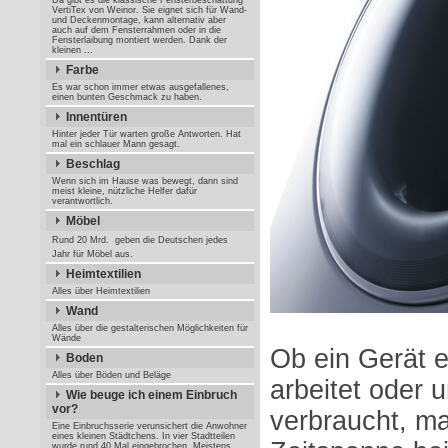
Da gibt es die klassische Fensterbeschattung
VertiTex von Weinor. Sie eignet sich für Wand-
und Deckenmontage, kann alternativ aber
auch auf dem Fensterrahmen oder in die
Fensterlaibung montiert werden. Dank der
kleinen ...
Farbe
Es war schon immer etwas ausgefallenes,
einen bunten Geschmack zu haben.
Innentüren
Hinter jeder Tür warten große Antworten. Hat
mal ein schlauer Mann gesagt.
Beschlag
Wenn sich im Hause was bewegt, dann sind
meist kleine, nützliche Helfer dafür
verantwortlich.
Möbel
Rund 20 Mrd.  geben die Deutschen jedes
Jahr für Möbel aus.
Heimtextilien
Alles über Heimtextilien
Wand
Alles über die gestalterischen Möglichkeiten für
Wände
Ob ein Gerät e
Boden
Alles über Böden und Beläge
arbeitet oder u
Wie beuge ich einem Einbruch
vor?
verbraucht, ma
Eine Einbruchsserie verunsichert die Anwohner
eines kleinen Städtchens. In vier Stadtteilen
wurde rund 40 Mal eingebrochen. Meistens