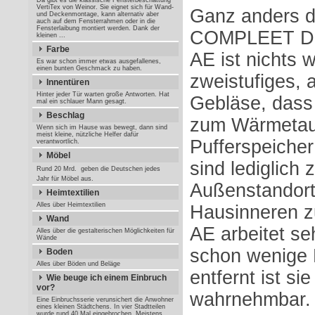
Da gibt es die klassische Fensterbeschattung
VertiTex von Weinor. Sie eignet sich für Wand-
Ganz anders 
und Deckenmontage, kann alternativ aber
auch auf dem Fensterrahmen oder in die
Fensterlaibung montiert werden. Dank der
COMPLEET Die
kleinen ...
Farbe
AE ist nichts w
Es war schon immer etwas ausgefallenes,
einen bunten Geschmack zu haben.
zweistufiges, 
Innentüren
Hinter jeder Tür warten große Antworten. Hat
Gebläse, dass
mal ein schlauer Mann gesagt.
Beschlag
zum Wärmetaus
Wenn sich im Hause was bewegt, dann sind
meist kleine, nützliche Helfer dafür
Pufferspeicher 
verantwortlich.
Möbel
sind lediglich
Rund 20 Mrd.  geben die Deutschen jedes
Jahr für Möbel aus.
Außenstandort
Heimtextilien
Alles über Heimtextilien
Hausinneren z
Wand
AE arbeitet s
Alles über die gestalterischen Möglichkeiten für
Wände
schon wenige
Boden
Alles über Böden und Beläge
entfernt ist s
Wie beuge ich einem Einbruch
vor?
wahrnehmbar.
Eine Einbruchsserie verunsichert die Anwohner
eines kleinen Städtchens. In vier Stadtteilen
wurde rund 40 Mal eingebrochen. Meistens