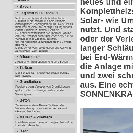
neues und ei
Bauen
Komplettheiz
Leg dein Haus trocken
Solar- wie U
Viele unserer Mitglieder haben bei ihren
Häusern immer wieder mit dem Problem
eindringender Feuchtigkeit zu tun. Dabei ist es
nutzt. Und st
nicht immer leicht, die richtige Lösung für das
eigene Problem zu finden. Denn die
Feuchtigkeit wird selten dort sichtbar, wo sie
entsteht. Wasser sucht sich eben seinen Weg.
oder der Ver
Wir lassen hier Experten zu Ihren
unterschiedlichen Lösungsansätzen zu Worte
kommen.
langer Schlä
Die Experten von Isotec geben uns Auskunft
zu defekten Abdichtungen.
bei Erd-Wär
Allgemeines
Allgemeine Informationen rund ums Bauen.
die Anlage m
Tiefbau
Der Tiefbau ist mit einer der ersten Schritte
und zwei sch
beim Bauen.
Grundleitung
aus. Eine ech
Probleme beim Verlegen von Grundleitungen
gibt es nicht. Schwieriger siehts bei der
SONNENKRA
Wartung aus.
Beton
Zementgebundene Baustoffe bieten die
Voraussetzung für ein ökonomisches und
ökologisches Bauen.
Mauern & Zimmern
Die Mauer eines Haues ist vergleichbar mit der
Haut des Menschen.
Dach