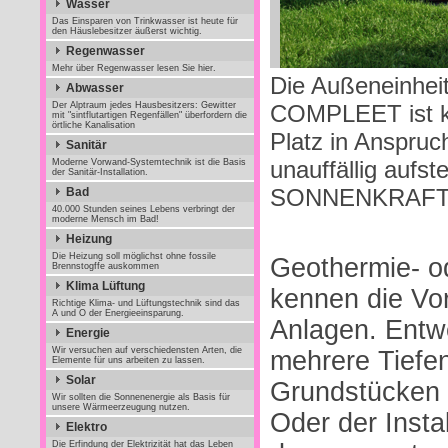
Wasser
Das Einsparen von Trinkwasser ist heute für
den Häuslebesitzer äußerst wichtig.
Regenwasser
Mehr über Regenwasser lesen Sie hier.
Die Außeneinhe
Abwasser
Der Alptraum jedes Hausbesitzers: Gewitter
COMPLEET ist k
mit "sintflutartigen Regenfällen" überfordern die
örtliche Kanalisation
Platz in Anspruch
Sanitär
unauffällig aufste
Moderne Vorwand-Systemtechnik ist die Basis
der Sanitär-Installation.
SONNENKRAFT
Bad
40.000 Stunden seines Lebens verbringt der
moderne Mensch im Bad!
Heizung
Die Heizung soll möglichst ohne fossile
Geothermie- o
Brennstogffe auskommen
Klima Lüftung
kennen die Vor
Richtige Klima- und Lüftungstechnik sind das
A und O der Energieeinsparung.
Anlagen. Entw
Energie
Wir versuchen auf verschiedensten Arten, die
mehrere Tiefe
Elemente für uns arbeiten zu lassen.
Solar
Grundstücken 
Wir sollten die Sonnenenergie als Basis für
unsere Wärmeerzeugung nutzen.
Oder der Instal
Elektro
Die Erfindung der Elektrizität hat das Leben