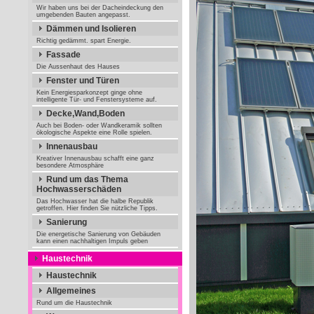
Wir haben uns bei der Dacheindeckung den
umgebenden Bauten angepasst.
Dämmen und Isolieren
Richtig gedämmt. spart Energie.
Fassade
Die Aussenhaut des Hauses
Fenster und Türen
Kein Energiesparkonzept ginge ohne
intelligente Tür- und Fenstersysteme auf.
Decke,Wand,Boden
Auch bei Boden- oder Wandkeramik sollten
ökologische Aspekte eine Rolle spielen.
Innenausbau
Kreativer Innenausbau schafft eine ganz
besondere Atmosphäre
Rund um das Thema
Hochwasserschäden
Das Hochwasser hat die halbe Republik
getroffen. Hier finden Sie nützliche Tipps.
Sanierung
Die energetische Sanierung von Gebäuden
kann einen nachhaltigen Impuls geben
Haustechnik
Haustechnik
Allgemeines
Rund um die Haustechnik