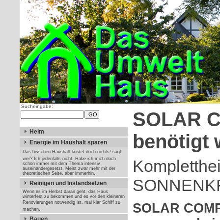
Sucheingabe:
SOLAR 
Heim
benötigt 
Energie im Haushalt sparen
Das bisschen Haushalt kostet doch nichts! sagt
wer? Ich jedenfalls nicht. Habe ich mich doch
Kompletthe
schon immer mit dem Thema intensiv
auseinandergesetzt. Meist zwar mehr mit der
theoretischen Seite, aber immerhin.
SONNENK
Reinigen und Instandsetzen
Wenn es im Herbst daran geht, das Haus
winterfest zu bekommen und es vor den kleineren
Renovierungen notwendig ist, mal klar Schiff zu
SOLAR COMPL
machen.
Bauen