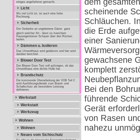
dem gesamten 
einiges angenehmer gemacht.
Licht
scheinende Sc
Wo viel Licht ist, ist auch eine hohe
Rechnung.
Schläuchen. I
Sicherheit
die Erde aufge
Der Gedanke an ungebetene Gäste  ganz
gleich welcher Art - lässt so manchem
Hauseigentümer Schauer über den Rücken
einer Sanierun
laufen.
Dämmen u. Isolieren
Wärmeversorgu
Das Umwelthaus wird gedämmt und hier wird
darüber berichtet
gewachsene Ga
Blower Door Test
Der Blower Door Test soll aufzeigen, ob das
komplett zerstö
Umwelthaus eine dichte Hülle hat.
Brandschutz
Neubepflanzun
Die kommende Überarbeitung der VOB Teil C
wird Ausführungsdetails zum Brand- und
Bei den Bohru
Schallschutz als besondere Leistung
definieren.
führende Schi
Werkstatt
Werkstatt
Gerät erforder
Werkzeug
von Rasen und
Wohnen
nahezu unmögl
Wohnen
Neues vom Sichtschutz