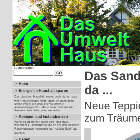
Sucheingabe:
Das Sand
Heim
da ...
Energie im Haushalt sparen
Das bisschen Haushalt kostet doch nichts! sagt
wer? Ich jedenfalls nicht. Habe ich mich doch
Neue Teppic
schon immer mit dem Thema intensiv
auseinandergesetzt. Meist zwar mehr mit der
theoretischen Seite, aber immerhin.
zum Träume
Reinigen und Instandsetzen
Wenn es im Herbst daran geht, das Haus
winterfest zu bekommen und es vor den kleineren
Renovierungen notwendig ist, mal klar Schiff zu
machen.
Bauen