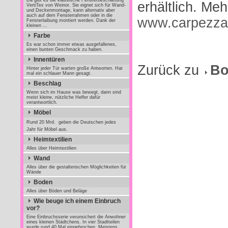
Da gibt es die klassische Fensterbeschattung
erhältlich. Meh
VertiTex von Weinor. Sie eignet sich für Wand-
und Deckenmontage, kann alternativ aber
auch auf dem Fensterrahmen oder in die
www.carpezza
Fensterlaibung montiert werden. Dank der
kleinen ...
Farbe
Es war schon immer etwas ausgefallenes,
einen bunten Geschmack zu haben.
Innentüren
Zurück zu
Bo
Hinter jeder Tür warten große Antworten. Hat
mal ein schlauer Mann gesagt.
Beschlag
Wenn sich im Hause was bewegt, dann sind
meist kleine, nützliche Helfer dafür
verantwortlich.
Möbel
Rund 20 Mrd.  geben die Deutschen jedes
Jahr für Möbel aus.
Heimtextilien
Alles über Heimtextilien
Wand
Alles über die gestalterischen Möglichkeiten für
Wände
Boden
Alles über Böden und Beläge
Wie beuge ich einem Einbruch
vor?
Eine Einbruchsserie verunsichert die Anwohner
eines kleinen Städtchens. In vier Stadtteilen
wurde rund 40 Mal eingebrochen. Meistens