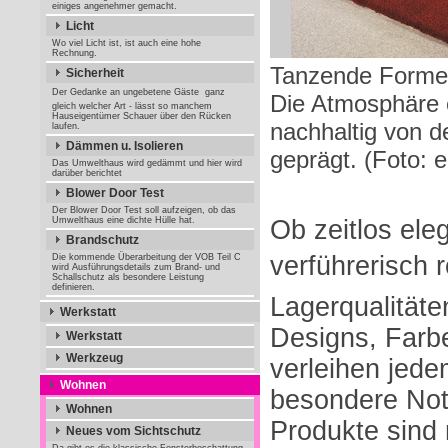
einiges angenehmer gemacht.
Licht
Wo viel Licht ist, ist auch eine hohe
Rechnung.
Tanzende Formen
Sicherheit
Der Gedanke an ungebetene Gäste  ganz
Die Atmosphäre 
gleich welcher Art - lässt so manchem
Hauseigentümer Schauer über den Rücken
nachhaltig von 
laufen.
Dämmen u. Isolieren
geprägt. (Foto: e
Das Umwelthaus wird gedämmt und hier wird
darüber berichtet
Blower Door Test
Der Blower Door Test soll aufzeigen, ob das
Umwelthaus eine dichte Hülle hat.
Ob zeitlos ele
Brandschutz
verführerisch r
Die kommende Überarbeitung der VOB Teil C
wird Ausführungsdetails zum Brand- und
Schallschutz als besondere Leistung
definieren.
Lagerqualitäte
Werkstatt
Designs, Farb
Werkstatt
Werkzeug
verleihen jede
Wohnen
besondere Note
Wohnen
Produkte sind
Neues vom Sichtschutz