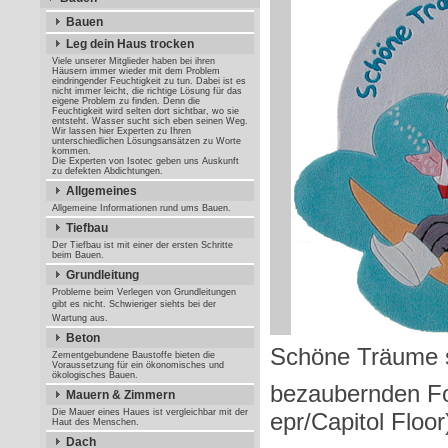
Bauen
Leg dein Haus trocken
Viele unserer Mitglieder haben bei ihren
Häusern immer wieder mit dem Problem
eindringender Feuchtigkeit zu tun. Dabei ist es
nicht immer leicht, die richtige Lösung für das
eigene Problem zu finden. Denn die
Feuchtigkeit wird selten dort sichtbar, wo sie
entsteht. Wasser sucht sich eben seinen Weg.
Wir lassen hier Experten zu Ihren
unterschiedlichen Lösungsansätzen zu Worte
kommen.
Die Experten von Isotec geben uns Auskunft
zu defekten Abdichtungen.
Allgemeines
Allgemeine Informationen rund ums Bauen.
Tiefbau
Der Tiefbau ist mit einer der ersten Schritte
beim Bauen.
Grundleitung
Probleme beim Verlegen von Grundleitungen
gibt es nicht. Schwieriger siehts bei der
Wartung aus.
Beton
Schöne Träume 
Zementgebundene Baustoffe bieten die
Voraussetzung für ein ökonomisches und
ökologisches Bauen.
bezaubernden Fo
Mauern & Zimmern
Die Mauer eines Haues ist vergleichbar mit der
epr/Capitol Floor
Haut des Menschen.
Dach