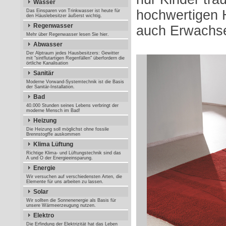
Wasser
hochwertigen 
Das Einsparen von Trinkwasser ist heute für
den Häuslebesitzer äußerst wichtig.
Regenwasser
auch Erwachse
Mehr über Regenwasser lesen Sie hier.
Abwasser
Der Alptraum jedes Hausbesitzers: Gewitter
mit "sintflutartigen Regenfällen" überfordern die
örtliche Kanalisation
Sanitär
Moderne Vorwand-Systemtechnik ist die Basis
der Sanitär-Installation.
Bad
40.000 Stunden seines Lebens verbringt der
moderne Mensch im Bad!
Heizung
Die Heizung soll möglichst ohne fossile
Brennstogffe auskommen
Klima Lüftung
Richtige Klima- und Lüftungstechnik sind das
A und O der Energieeinsparung.
Energie
Wir versuchen auf verschiedensten Arten, die
Elemente für uns arbeiten zu lassen.
Solar
Wir sollten die Sonnenenergie als Basis für
unsere Wärmeerzeugung nutzen.
Elektro
Die Erfindung der Elektrizität hat das Leben