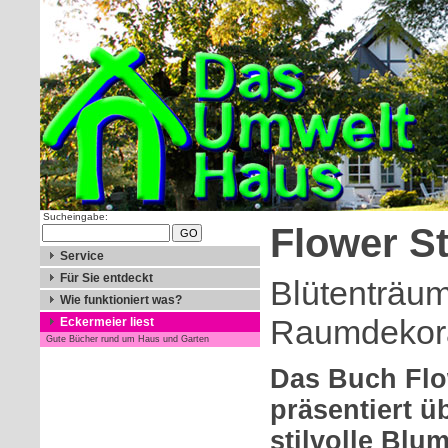
Sucheingabe:
Flower St
Service
Für Sie entdeckt
Blütenträu
Wie funktioniert was?
Raumdekor
Eckermeier liest
Gute Bücher rund um Haus und Garten
Das Buch Flo
präsentiert ü
stilvolle Bl