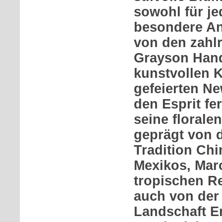
sowohl für je
besondere Anl
von den zahl
Grayson Hand
kunstvollen 
gefeierten Ne
den Esprit fe
seine florale
geprägt von 
Tradition Chi
Mexikos, Mar
tropischen R
auch von der
Landschaft E